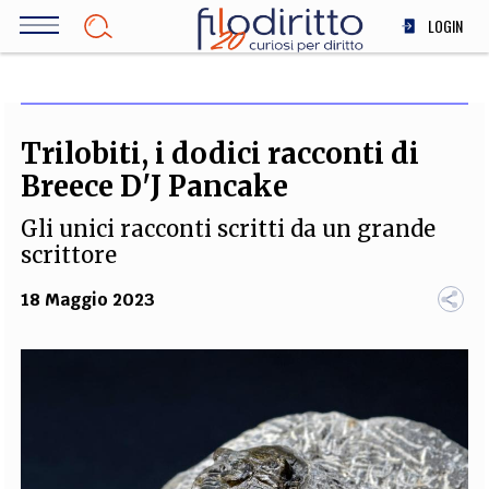
Salta
LOGIN
al
contenuto
DIRITTO
principale
ECONOMIA
SOCIETÀ
Trilobiti, i dodici racconti di
MEDICINA
Breece D'J Pancake
SCIENZA
Gli unici racconti scritti da un grande
STORIA E FILOSOFIA
scrittore
INNOVAZIONE
18 Maggio 2023
ALTRO
TEAM
FILODIRITTO
REDAZIONE
COMITATO SCIENTIFICO
AUTORI
CURATORI
FOTOGRAFI
PARTNER
COLLABORA CON NOI