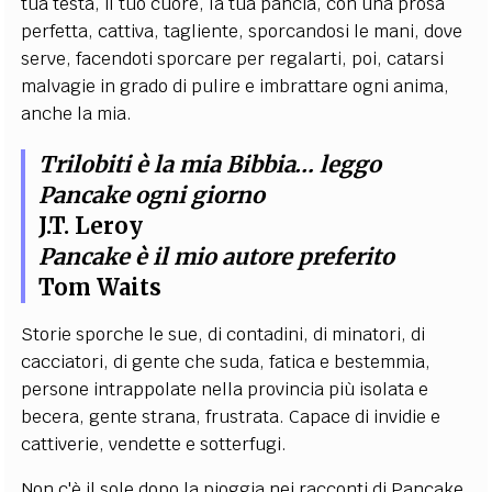
tua testa, il tuo cuore, la tua pancia, con una prosa
perfetta, cattiva, tagliente, sporcandosi le mani, dove
serve, facendoti sporcare per regalarti, poi, catarsi
malvagie in grado di pulire e imbrattare ogni anima,
anche la mia.
Trilobiti è la mia Bibbia… leggo
Pancake ogni giorno
J.T. Leroy
P
ancake è il mio autore preferito
Tom Waits
Storie sporche le sue, di contadini, di minatori, di
cacciatori, di gente che suda, fatica e bestemmia,
persone intrappolate nella provincia più isolata e
becera, gente strana, frustrata. Capace di invidie e
cattiverie, vendette e sotterfugi.
Non c'è il sole dopo la pioggia nei racconti di Pancake.