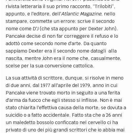
rivista letteraria il suo primo racconto, “Trilobiti”,
appunto, e l'editore, dell'
Atlantic Magazine
, nello
stampare, commette un errore: scrive il secondo
nome come D'J (che sta appunto per Dexter John).
Pancake decise di non far correggere il refuso e lo
adottò come secondo nome d'arte. Da quanto
sappiamo Dexter era il secondo nome datogli alla
nascita, mentre John era il nome che, casualmente,
scelse per la sua conversione cattolica.
La sua attività di scrittore, dunque, si risolve in meno
di due anni, dal 1977 all'aprile del 1979, anno in cui
Pancake viene trovato morto in seguito a una ferita
d'arma da fuoco che egli stesso si inflisse. Non è mai
stato chiarita l'effettiva causa della morte, se dovuta a
suicidio o a fatto accidentale. Fatto sta che a 26 anni
un maledetto bossolo conficcato nel cervello ci ha
privato di uno dei più grandi scrittori che io abbia mai