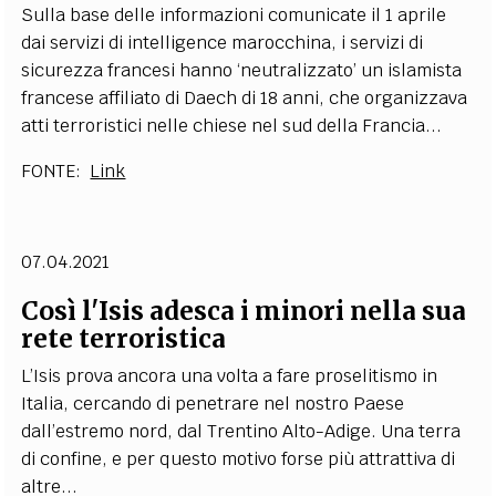
Su
ll
a base de
ll
e
i
nfor
m
a
z
i
oni co
m
un
i
c
a
t
e
i
l 1 apr
i
l
e
d
a
i serv
i
zi di
i
n
t
e
l
l
i
gence
m
a
rocc
h
i
na, i serv
i
zi di
s
i
cure
z
za fran
c
esi hanno ‘neu
t
r
a
l
i
zza
t
o
’ un
i
s
l
a
m
i
s
t
a
francese a
f
f
l
i
a
t
o di Daech di 18 ann
i
, che o
r
gan
i
zza
v
a
a
t
t
i
t
error
i
s
ti
c
i ne
l
l
e c
h
i
ese nel
s
ud d
e
ll
a
F
ran
c
i
a...
F
ON
TE
:
Link
07.04.2021
C
os
ì l
'I
sis a
d
esca i m
i
n
o
ri nella
s
ua
rete t
e
rr
o
r
i
sti
c
a
L
’Is
i
s prova ancora una vo
lt
a a fare pr
o
se
l
iti
s
m
o
i
n
I
t
a
li
a, cercando di pene
t
r
are n
e
l nos
t
ro Paese
da
ll
’es
t
r
e
m
o nord, dal
T
ren
ti
no A
lt
o
-
A
d
i
ge. Una
t
erra
di conf
ne, e per ques
t
o
m
o
ti
vo fo
r
se p
i
ù a
tt
r
a
tti
v
a di
a
lt
re...