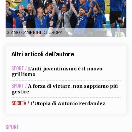
EXTRA
CODICI
RUBRICHE
LIBRI
PROCEEDINGS
PUBBLICITÀ
CONTATTI
SIAMO CAMPIONI D'EUROPA
SOCIAL MEDIA
Altri articoli dell'autore
SPORT /
L’anti-juventinismo è il nuovo
grillismo
SPORT /
A forza di vietare, non sappiamo più
gestire
SOCIETÀ /
L’Utopia di Antonio Ferdandez
SPORT