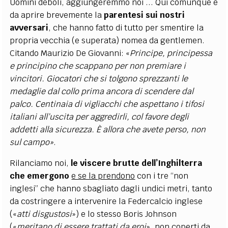
Uomini deboli, aggiungeremmo noi ... Qui comunque è
da aprire brevemente la
parentesi sui nostri
avversari
, che hanno fatto di tutto per smentire la
propria vecchia (e superata) nomea da gentlemen.
Citando Maurizio De Giovanni: «
Principe, principessa
e principino che scappano per non premiare i
vincitori. Giocatori che si tolgono sprezzanti le
medaglie dal collo prima ancora di scendere dal
palco. Centinaia di vigliacchi che aspettano i tifosi
italiani all’uscita per aggredirli, col favore degli
addetti alla sicurezza. È allora che avete perso, non
sul campo»
.
Rilanciamo noi,
le viscere brutte dell’Inghilterra
che emergono
e se la prendono
con i tre “non
inglesi” che hanno sbagliato dagli undici metri, tanto
da costringere a intervenire la Federcalcio inglese
(«
atti disgustosi
») e lo stesso Boris Johnson
(«
meritano di essere trattati da eroi
», non coperti da