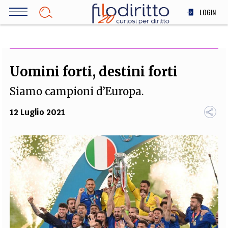
Salta
LOGIN
al
contenuto
DIRITTO
principale
ECONOMIA
SOCIETÀ
Uomini forti, destini forti
MEDICINA
Siamo campioni d’Europa.
SCIENZA
STORIA E FILOSOFIA
12 Luglio 2021
INNOVAZIONE
ALTRO
TEAM
FILODIRITTO
REDAZIONE
COMITATO SCIENTIFICO
AUTORI
CURATORI
FOTOGRAFI
PARTNER
COLLABORA CON NOI