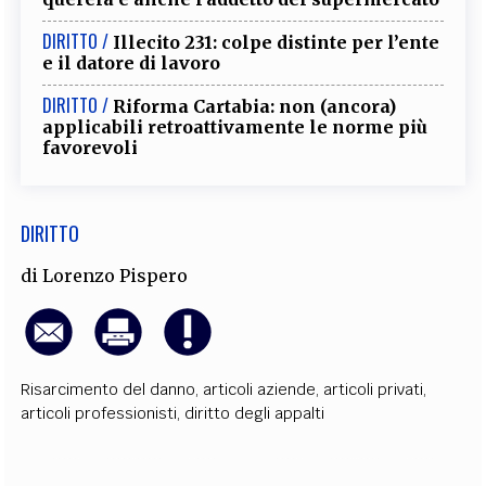
EXTRA
DIRITTO /
Illecito 231: colpe distinte per l’ente
CODICI
RUBRICHE
LIBRI
PROCEEDINGS
PUBBLICITÀ
CONTATTI
e il datore di lavoro
DIRITTO /
Riforma Cartabia: non (ancora)
SOCIAL MEDIA
applicabili retroattivamente le norme più
favorevoli
DIRITTO
di
Lorenzo Pispero
Risarcimento del danno
,
articoli aziende
,
articoli privati
,
articoli professionisti
,
diritto degli appalti