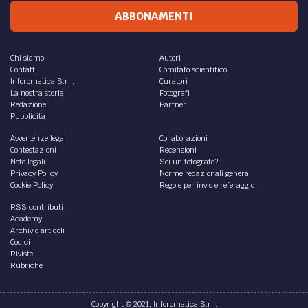
ABBONAMENTI
Chi siamo
Autori
Contatti
Comitato scientifico
Inforomatica S.r.l.
Curatori
La nostra storia
Fotografi
Redazione
Partner
Pubblicità
Avvertenze legali
Collaborazioni
Contestazioni
Recensioni
Note legali
Sei un fotografo?
Privacy Policy
Norme redazionali generali
Cookie Policy
Regole per invio e referaggio
RSS contributi
Academy
Archivio articoli
Codici
Riviste
Rubriche
Copyright © 2021, Inforomatica S.r.l.