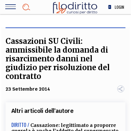
Salta
LOGIN
al
contenuto
DIRITTO
principale
ECONOMIA
SOCIETÀ
Cassazioni SU Civili:
MEDICINA
ammissibile la domanda di
SCIENZA
risarcimento danni nel
STORIA E FILOSOFIA
giudizio per risoluzione del
INNOVAZIONE
contratto
ALTRO
23 Settembre 2014
TEAM
Altri articoli dell'autore
FILODIRITTO
REDAZIONE
COMITATO SCIENTIFICO
AUTORI
CURATORI
FOTOGRAFI
PARTNER
COLLABORA CON NOI
DIRITTO /
Cassazione: legittimato a proporre
querela è anche l’addetto del supermercato