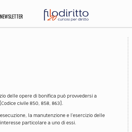
NEWSLETTER
DIRITTO
lità,
o, Esteri
SOFIA
INNOVAZIONE
zio delle opere di bonifica può provvedersi a
che,
Scienze informatiche,
Arte,
[Codice civile 850, 858, 863].
ligione
Architettura, Ingegneria
l’esecuzione, la manutenzione e l’esercizio delle
interesse particolare a uno di essi.