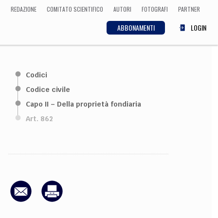
REDAZIONE
COMITATO SCIENTIFICO
AUTORI
FOTOGRAFI
PARTNER
ABBONAMENTI
LOGIN
SCIENZA
Codici
ECONOMIA
Matematica, Fisica,
Codice civile
Biologia, Cifrematica,
Capo II – Della proprietà fondiaria
Medicina
Art. 862
CULTURA
 Cinema, Musica,
Letteratura