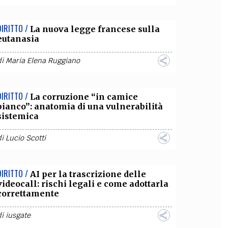
DIRITTO /
La nuova legge francese sulla
eutanasia
di
Maria Elena Ruggiano
DIRITTO /
La corruzione “in camice
bianco”: anatomia di una vulnerabilità
sistemica
di
Lucio Scotti
DIRITTO /
AI per la trascrizione delle
videocall: rischi legali e come adottarla
correttamente
di
iusgate