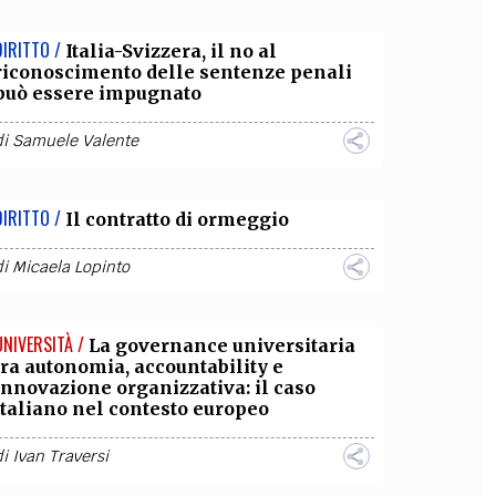
DIRITTO /
Italia-Svizzera, il no al
riconoscimento delle sentenze penali
può essere impugnato
di
Samuele Valente
DIRITTO /
Il contratto di ormeggio
di
Micaela Lopinto
UNIVERSITÀ /
La governance universitaria
tra autonomia, accountability e
innovazione organizzativa: il caso
italiano nel contesto europeo
di
Ivan Traversi