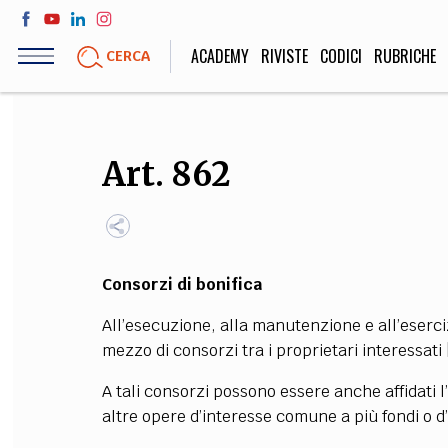
Salta
al
ACADEMY
RIVISTE
CODICI
RUBRICHE
CERCA
contenuto
principale
LIFE STYLE
SOCIETÀ
Art. 862
Sport, Cucina, Viaggi,
Politica, Attua
Moda
Educazione, Lavor
Consorzi di bonifica
STORIA E FILO
All’esecuzione, alla manutenzione e all’eserci
Scienze stori
mezzo di consorzi tra i proprietari interessati 
umanistiche, Re
A tali consorzi possono essere anche affidati 
altre opere d’interesse comune a più fondi o d’