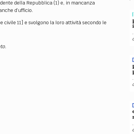
TEAM
sidente della Repubblica (1) e, in mancanza
anche d’ufficio.
AZIONE
COMITATO SCIENTIFICO
AUTORI
CURATORI
FOTOGRAFI
PARTNER
C
I
civile 11] e svolgono la loro attività secondo le
EXTRA
CODICI
RUBRICHE
LIBRI
PROCEEDINGS
PUBBLICITÀ
CONTATTI
to.
SOCIAL MEDIA