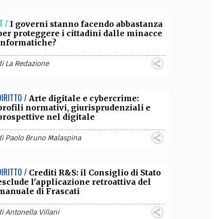
OLLABORA CON NOI
T /
I governi stanno facendo abbastanza
per proteggere i cittadini dalle minacce
informatiche?
di
La Redazione
DIRITTO /
Arte digitale e cybercrime:
profili normativi, giurisprudenziali e
prospettive nel digitale
di
Paolo Bruno Malaspina
DIRITTO /
Crediti R&S: il Consiglio di Stato
esclude l'applicazione retroattiva del
manuale di Frascati
di
Antonella Villani