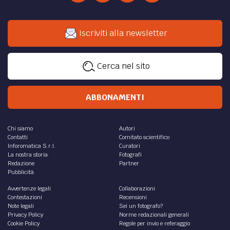
Iscriviti alla newsletter
Cerca nel sito
ABBONAMENTI
Chi siamo
Autori
Contatti
Comitato scientifico
Inforomatica S.r.l.
Curatori
La nostra storia
Fotografi
Redazione
Partner
Pubblicità
Avvertenze legali
Collaborazioni
Contestazioni
Recensioni
Note legali
Sei un fotografo?
Privacy Policy
Norme redazionali generali
Cookie Policy
Regole per invio e referaggio