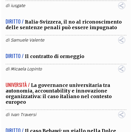
di
iusgate
DIRITTO /
Italia-Svizzera, il no al riconoscimento
delle sentenze penali può essere impugnato
di
Samuele Valente
DIRITTO /
Il contratto di ormeggio
di
Micaela Lopinto
UNIVERSITÀ /
La governance universitaria tra
autonomia, accountability e innovazione
organizzativa: il caso italiano nel contesto
europeo
di
Ivan Traversi
DIRITTO /
Il caso Bebawi: un giallo nella Dolce