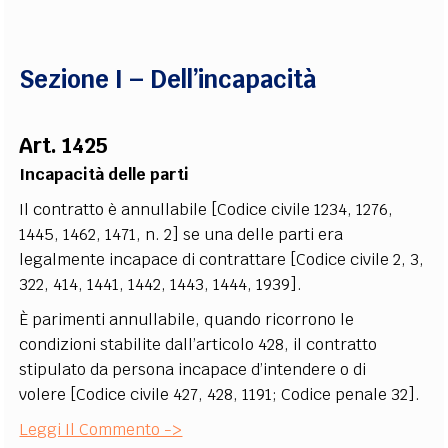
EXTRA
CODICI
RUBRICHE
LIBRI
PROCEEDINGS
PUBBLICITÀ
CONTATTI
Sezione I – Dell’incapacità
SOCIAL MEDIA
Art. 1425
Incapacità delle parti
Il contratto è annullabile [Codice civile 1234, 1276,
1445, 1462, 1471, n. 2] se una delle parti era
legalmente incapace di contrattare [Codice civile 2, 3,
322, 414, 1441, 1442, 1443, 1444, 1939].
È parimenti annullabile, quando ricorrono le
condizioni stabilite dall’articolo 428, il contratto
stipulato da persona incapace d’intendere o di
volere [Codice civile 427, 428, 1191; Codice penale 32].
Leggi Il Commento ->