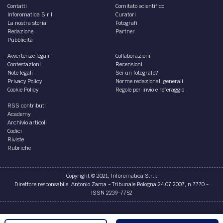
Contatti
Comitato scientifico
Inforomatica S.r.l.
Curatori
La nostra storia
Fotografi
Redazione
Partner
Pubblicità
Avvertenze legali
Collaborazioni
Contestazioni
Recensioni
Note legali
Sei un fotografo?
Privacy Policy
Norme redazionali generali
Cookie Policy
Regole per invio e referaggio
RSS contributi
Academy
Archivio articoli
Codici
Riviste
Rubriche
Copyright © 2021, Inforomatica S.r.l.
Direttore responsabile: Antonio Zama - Tribunale Bologna 24.07.2007, n.7770 -
ISSN 2239-7752
Credits