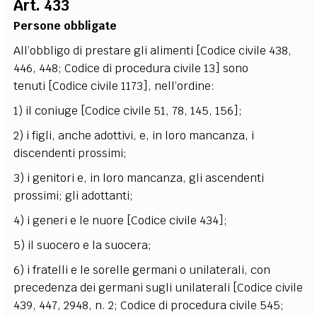
Art. 433
EXTRA
Persone obbligate
CODICI
RUBRICHE
LIBRI
PROCEEDINGS
PUBBLICITÀ
CONTATTI
All’obbligo di prestare gli alimenti [Codice civile 438,
446, 448; Codice di procedura civile 13] sono
SOCIAL MEDIA
tenuti [Codice civile 1173], nell’ordine:
1) il coniuge [Codice civile 51, 78, 145, 156];
2) i figli, anche adottivi, e, in loro mancanza, i
discendenti prossimi;
3) i genitori e, in loro mancanza, gli ascendenti
prossimi; gli adottanti;
4) i generi e le nuore [Codice civile 434];
5) il suocero e la suocera;
6) i fratelli e le sorelle germani o unilaterali, con
precedenza dei germani sugli unilaterali [Codice civile
439, 447, 2948, n. 2; Codice di procedura civile 545;