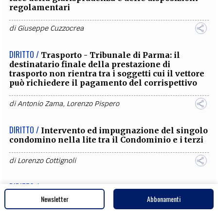
regolamentari
di
Giuseppe Cuzzocrea
DIRITTO /
Trasporto - Tribunale di Parma: il
destinatario finale della prestazione di
trasporto non rientra tra i soggetti cui il vettore
può richiedere il pagamento del corrispettivo
di
Antonio Zama
,
Lorenzo Pispero
DIRITTO /
Intervento ed impugnazione del singolo
condomino nella lite tra il Condominio e i terzi
di
Lorenzo Cottignoli
DIRITTO /
RCA - Tribunale Firenze: improponibile
l’azione di risarcimento diretto in caso di
Newsletter
Abbonamenti
omesso invio della lettera raccomandata nei
confronti della compagnia assicuratrice