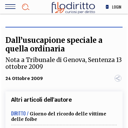
Salta
LOGIN
al
contenuto
DIRITTO
principale
ECONOMIA
SOCIETÀ
Dall’usucapione speciale a
MEDICINA
quella ordinaria
SCIENZA
Nota a Tribunale di Genova, Sentenza 13
STORIA E FILOSOFIA
ottobre 2009
INNOVAZIONE
24 Ottobre 2009
ALTRO
Altri articoli dell'autore
TEAM
FILODIRITTO
REDAZIONE
COMITATO SCIENTIFICO
AUTORI
CURATORI
DIRITTO /
Giorno del ricordo delle vittime
FOTOGRAFI
PARTNER
COLLABORA CON NOI
delle foibe