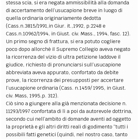
stessa scia, si era negata ammissibilità alla domanda
di accertamento dell’usucapione breve in luogo di
quella ordinaria originariamente dedotta
(Cass.n.3815/1991,in Giur. it.,1992, p.2248 e
Cass.n.10962/1994, in Giust. civ. Mass., 1994, fasc. 12).
Un primo segno di frattura, si era potuto cogliere
poco dopo allorchè il Supremo Collegio aveva negato
la ricorrenza del vizio di ultra petizione laddove il
giudice, richiesto di pronunciarsi sull’usucapione
abbreviata aveva appurato, confortato da debite
prove, la ricorrenza dei presupposti per accertare
l’usucapione ordinaria (Cass. n.1459/ 1995, in Giust.
civ. Mass, 1995,p. 312).
Ciò sino a giungere alla già menzionata decisione n.
11293/1997 confortata di lì a poi da autorevole dottrina,
secondo cui nell’ambito di domande aventi ad oggetto
la proprietà e gli altri diritti reali di godimento ”tutti i
possibili fatti genetici (quindi, nel nostro caso, tanto