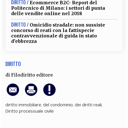
DIRITTO /
Ecommerce B2C- Report del
EXTRA
Politecnico di Milano: i settori di punta
delle vendite online nel 2018
CODICI
RUBRICHE
LIBRI
PROCEEDINGS
PUBBLICITÀ
CONTATTI
DIRITTO /
Omicidio stradale: non sussiste
concorso di reati con la fattispecie
SOCIAL MEDIA
contravvenzionale di guida in stato
d’ebbrezza
DIRITTO
di
Filodiritto editore
diritto immobiliare, del condominio, dei diritti reali
,
Diritto processuale civile