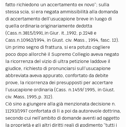
fatto richiedono un accertamento ex novo”; sulla
stessa scia, si era negata ammissibilità alla domanda
di accertamento dell’usucapione breve in luogo di
quella ordinaria originariamente dedotta
(Cass.n.3815/1991,in Giur. it.,1992, p.2248 e
Cass.n.10962/1994, in Giust. civ. Mass., 1994, fasc. 12).
Un primo segno di frattura, si era potuto cogliere
poco dopo allorchè il Supremo Collegio aveva negato
la ricorrenza del vizio di ultra petizione laddove il
giudice, richiesto di pronunciarsi sull’usucapione
abbreviata aveva appurato, confortato da debite
prove, la ricorrenza dei presupposti per accertare
l’usucapione ordinaria (Cass. n.1459/ 1995, in Giust.
civ. Mass, 1995,p. 312).
Ciò sino a giungere alla già menzionata decisione n.
11293/1997 confortata di lì a poi da autorevole dottrina,
secondo cui nell’ambito di domande aventi ad oggetto
la proprietà e gli altri diritti reali di godimento ”tutti i