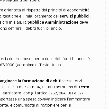
44 e seguenti del Tuel).
 orientata al rispetto dei principi di economicità
ta gestione e il miglioramento dei
servizi pubblici.
oni iniziali, la
pubblica Amministrazione
deve
sono definirsi i debiti fuori bilancio.
eria del riconoscimento dei debiti fuori bilancio è
 267/2000 (acronimo di Testo Unico
arginare la formazione di debiti
verso terzi
 T.U.L.C.P. 3 marzo 1934, n. 383 (acronimo di
Testo
il legislatore, con gli articoli 252, 284, 311 e 327,
omportasse una spesa doveva indicare l’ammontare
fronte, e comunicata al ragioniere per la