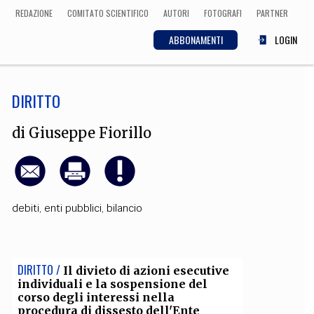
REDAZIONE
COMITATO SCIENTIFICO
AUTORI
FOTOGRAFI
PARTNER
ABBONAMENTI
LOGIN
DIRITTO
SCIENZA
ECONOMIA
Matematica, Fisica,
di
Giuseppe Fiorillo
Biologia, Cifrematica,
Medicina
debiti
,
enti pubblici
,
bilancio
CULTURA
 Cinema, Musica,
Letteratura
DIRITTO /
Il divieto di azioni esecutive
individuali e la sospensione del
corso degli interessi nella
procedura di dissesto dell'Ente