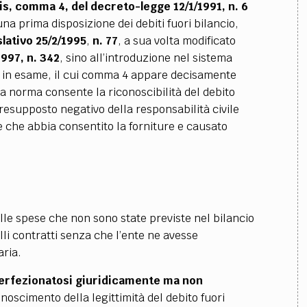
bis, comma 4, del decreto-legge 12/1/1991, n. 6
una prima disposizione dei debiti fuori bilancio,
slativo 25/2/1995
,
n. 77
, a sua volta modificato
1997, n. 342
, sino all’introduzione nel sistema
in esame, il cui comma 4 appare decisamente
la norma consente la riconoscibilità del debito
presupposto negativo della responsabilità civile
e che abbia consentito la forniture e causato
elle spese che non sono state previste nel bilancio
lli contratti senza che l’ente ne avesse
ria.
erfezionatosi giuridicamente ma non
onoscimento della legittimità del debito fuori