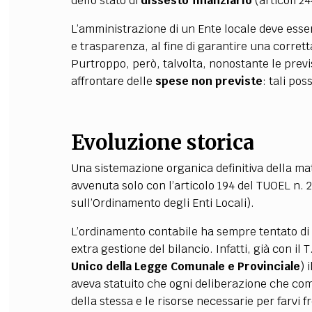
dello stato di
dissesto finanziario
(articoli 2
L’amministrazione di un Ente locale deve essere
e trasparenza, al fine di garantire una corret
Purtroppo, però, talvolta, nonostante le previsi
affrontare delle
spese
non previste
: tali pos
Evoluzione storica
Una sistemazione organica definitiva della mat
avvenuta solo con l’articolo 194 del TUOEL n.
sull’Ordinamento degli Enti Locali).
L’ordinamento contabile ha sempre tentato di
extra gestione del bilancio. Infatti, già con il
Unico della Legge Comunale e Provinciale
) 
aveva statuito che ogni deliberazione che c
della stessa e le risorse necessarie per farvi 