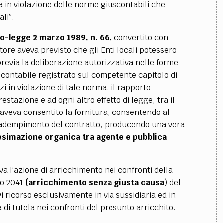
a in violazione delle norme giuscontabili che
ali”.
to-legge 2 marzo 1989, n. 66,
convertito con
atore aveva previsto che gli Enti locali potessero
previa la deliberazione autorizzativa nelle forme
 contabile registrato sul competente capitolo di
zi in violazione di tale norma, il rapporto
estazione e ad ogni altro effetto di legge, tra il
e aveva consentito la fornitura, consentendo al
 l’adempimento del contratto, producendo una vera
esimazione organica tra agente e pubblica
a l’azione di arricchimento nei confronti della
lo 2041
(arricchimento senza giusta causa
) del
i ricorso esclusivamente in via sussidiaria ed in
 di tutela nei confronti del presunto arricchito.