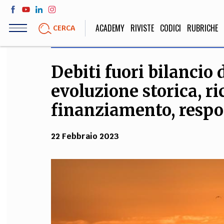
Salta
al
ACADEMY
RIVISTE
CODICI
RUBRICHE
CERCA
contenuto
principale
Debiti fuori bilancio 
LIFE STYLE
SOCIETÀ
evoluzione storica, r
Sport, Cucina, Viaggi,
Politica, Attua
Moda
Educazione, Lavor
finanziamento, respo
22 Febbraio 2023
STORIA E FILO
Scienze stori
umanistiche, Re