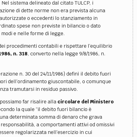
 Nel sistema delineato dal citato TULCP, i
olazione di dette norme non era prevista alcuna
utorizzate o eccedenti lo stanziamento in
dinato spese non previste in bilancio o dato
 modi e nelle forme di legge.
 dei procedimenti contabili e rispettare l’equilibrio
1986, n. 318
, converto nella legge 9/8/1986, n.
razione n. 30 del 24/11/1986) definì il debito fuori
fuori dell’ordinamento giuscontabile, o comunque
nza tramutarsi in residuo passivo.
possiamo far risalire alla
circolare
del Ministero
econdo la quale
“il debito fuori bilancio è
di una determinata somma di denaro che grava
a responsabilità, a comportamenti attivi od omissivi
ssere regolarizzata nell’esercizio in cui