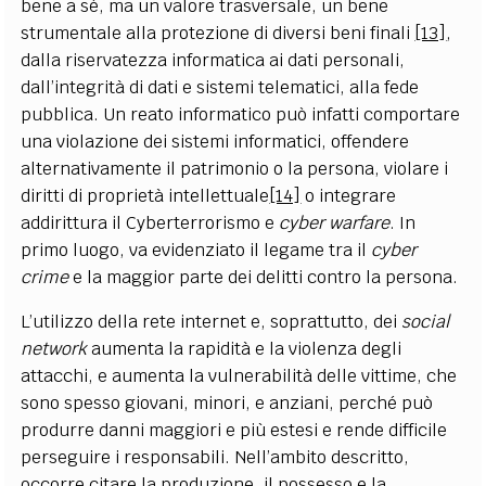
bene a sé, ma un valore trasversale, un bene
strumentale alla protezione di diversi beni finali
[13]
,
dalla riservatezza informatica ai dati personali,
dall’integrità di dati e sistemi telematici, alla fede
pubblica. Un reato informatico può infatti comportare
una violazione dei sistemi informatici, offendere
alternativamente il patrimonio o la persona, violare i
diritti di proprietà intellettuale
[14]
o integrare
addirittura il Cyberterrorismo e
cyber warfare
. In
primo luogo, va evidenziato il legame tra il
cyber
crime
e la maggior parte dei delitti contro la persona.
L’utilizzo della rete internet e, soprattutto, dei
social
network
aumenta la rapidità e la violenza degli
attacchi, e aumenta la vulnerabilità delle vittime, che
sono spesso giovani, minori, e anziani, perché può
produrre danni maggiori e più estesi e rende difficile
perseguire i responsabili. Nell’ambito descritto,
occorre citare la produzione, il possesso e la