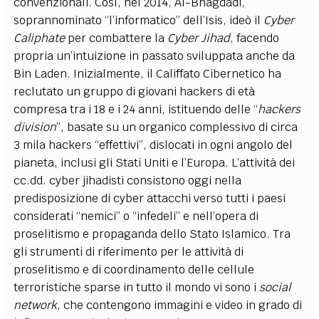
convenzionali. Così, nel 2014, Al-Bhagdadi,
soprannominato “l’informatico” dell’Isis, ideò il
Cyber
Caliphate
per combattere la
Cyber Jihad
, facendo
propria un’intuizione in passato sviluppata anche da
Bin Laden. Inizialmente, il Califfato Cibernetico ha
reclutato un gruppo di giovani hackers di età
compresa tra i 18 e i 24 anni, istituendo delle “
hackers
division
”, basate su un organico complessivo di circa
3 mila hackers “effettivi”, dislocati in ogni angolo del
pianeta, inclusi gli Stati Uniti e l’Europa. L’attività dei
cc.dd. cyber jihadisti consistono oggi nella
predisposizione di cyber attacchi verso tutti i paesi
considerati “nemici” o “infedeli” e nell’opera di
proselitismo e propaganda dello Stato Islamico. Tra
gli strumenti di riferimento per le attività di
proselitismo e di coordinamento delle cellule
terroristiche sparse in tutto il mondo vi sono i
social
network
, che contengono immagini e video in grado di