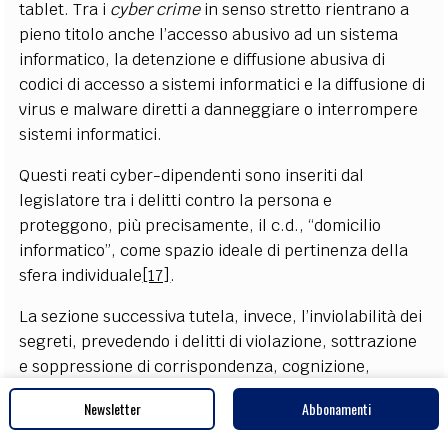
tablet. Tra i
cyber crime
in senso stretto rientrano a
pieno titolo anche l’accesso abusivo ad un sistema
informatico, la detenzione e diffusione abusiva di
codici di accesso a sistemi informatici e la diffusione di
virus e malware diretti a danneggiare o interrompere
sistemi informatici.
Questi reati cyber-dipendenti sono inseriti dal
legislatore tra i delitti contro la persona e
proteggono, più precisamente, il c.d., “domicilio
informatico”, come spazio ideale di pertinenza della
sfera individuale
[17]
.
La sezione successiva tutela, invece, l’inviolabilità dei
segreti, prevedendo i delitti di violazione, sottrazione
e soppressione di corrispondenza, cognizione,
interruzione o impedimento illeciti di comunicazioni
Newsletter
Abbonamenti
telegrafiche o telefoniche, di falsificazione,
alterazione o soppressione del contenuto di