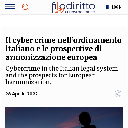
Salta
LOGIN
al
contenuto
DIRITTO
principale
ECONOMIA
SOCIETÀ
Il cyber crime nell’ordinamento
MEDICINA
italiano e le prospettive di
SCIENZA
armonizzazione europea
STORIA E FILOSOFIA
Cybercrime in the Italian legal system
INNOVAZIONE
and the prospects for European
ALTRO
harmonization.
28 Aprile 2022
TEAM
FILODIRITTO
REDAZIONE
COMITATO SCIENTIFICO
AUTORI
CURATORI
FOTOGRAFI
PARTNER
COLLABORA CON NOI