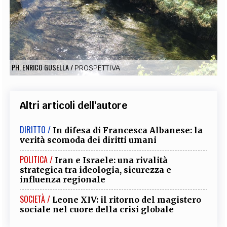
EXTRA
CODICI
RUBRICHE
LIBRI
PROCEEDINGS
PUBBLICITÀ
CONTATTI
SOCIAL MEDIA
PH. ENRICO GUSELLA
/
PROSPETTIVA
Altri articoli dell'autore
DIRITTO /
In difesa di Francesca Albanese: la
verità scomoda dei diritti umani
POLITICA /
Iran e Israele: una rivalità
strategica tra ideologia, sicurezza e
influenza regionale
SOCIETÀ /
Leone XIV: il ritorno del magistero
sociale nel cuore della crisi globale