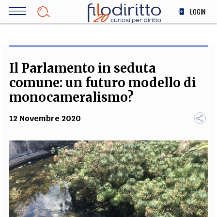
Salta
LOGIN
al
contenuto
DIRITTO
principale
ECONOMIA
SOCIETÀ
Il Parlamento in seduta
MEDICINA
comune: un futuro modello di
SCIENZA
monocameralismo?
STORIA E FILOSOFIA
12 Novembre 2020
INNOVAZIONE
ALTRO
TEAM
FILODIRITTO
REDAZIONE
COMITATO SCIENTIFICO
AUTORI
CURATORI
FOTOGRAFI
PARTNER
COLLABORA CON NOI