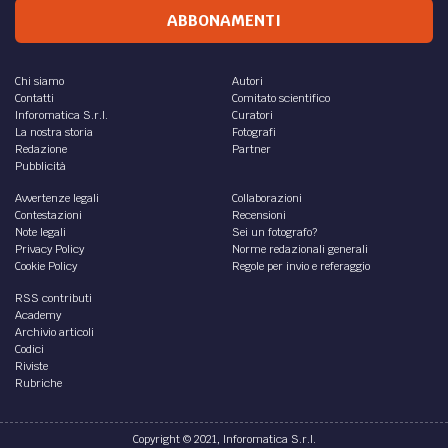
ABBONAMENTI
Chi siamo
Autori
Contatti
Comitato scientifico
Inforomatica S.r.l.
Curatori
La nostra storia
Fotografi
Redazione
Partner
Pubblicità
Avvertenze legali
Collaborazioni
Contestazioni
Recensioni
Note legali
Sei un fotografo?
Privacy Policy
Norme redazionali generali
Cookie Policy
Regole per invio e referaggio
RSS contributi
Academy
Archivio articoli
Codici
Riviste
Rubriche
Copyright © 2021, Inforomatica S.r.l.