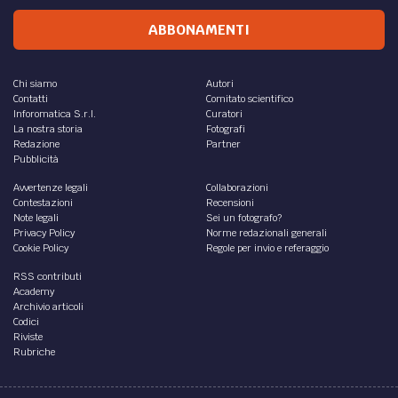
ABBONAMENTI
Chi siamo
Autori
Contatti
Comitato scientifico
Inforomatica S.r.l.
Curatori
La nostra storia
Fotografi
Redazione
Partner
Pubblicità
Avvertenze legali
Collaborazioni
Contestazioni
Recensioni
Note legali
Sei un fotografo?
Privacy Policy
Norme redazionali generali
Cookie Policy
Regole per invio e referaggio
RSS contributi
Academy
Archivio articoli
Codici
Riviste
Rubriche