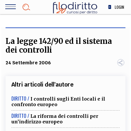
Salta
LOGIN
al
contenuto
DIRITTO
principale
ECONOMIA
SOCIETÀ
La legge 142/90 ed il sistema
MEDICINA
dei controlli
SCIENZA
24 Settembre 2006
STORIA E FILOSOFIA
INNOVAZIONE
ALTRO
Altri articoli dell'autore
DIRITTO /
I controlli sugli Enti locali e il
TEAM
confronto europeo
FILODIRITTO
REDAZIONE
COMITATO SCIENTIFICO
AUTORI
CURATORI
DIRITTO /
La riforma dei controlli per
FOTOGRAFI
PARTNER
COLLABORA CON NOI
un’indirizzo europeo