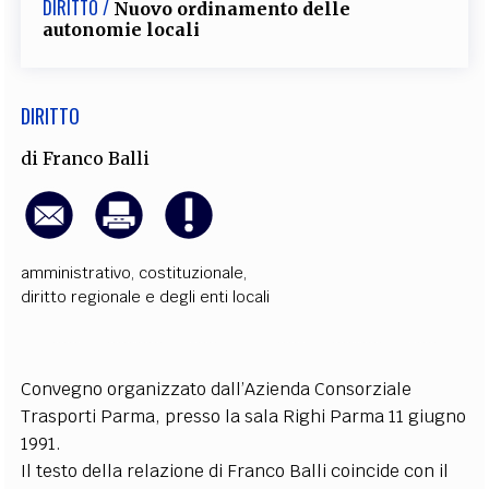
DIRITTO /
Nuovo ordinamento delle
EXTRA
autonomie locali
CODICI
RUBRICHE
LIBRI
PROCEEDINGS
PUBBLICITÀ
CONTATTI
DIRITTO
SOCIAL MEDIA
di
Franco Balli
amministrativo
,
costituzionale
,
diritto regionale e degli enti locali
Convegno organizzato dall’Azienda Consorziale
Trasporti Parma, presso la sala Righi Parma 11 giugno
1991.
Il testo della relazione di Franco Balli coincide con il