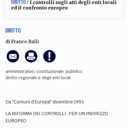
DIRITTO /
I controlli sugli atti degli enti locali
EXTRA
ed il confronto europeo
CODICI
RUBRICHE
LIBRI
PROCEEDINGS
PUBBLICITÀ
CONTATTI
DIRITTO
SOCIAL MEDIA
di
Franco Balli
amministrativo
,
costituzionale
,
pubblico
,
diritto regionale e degli enti locali
Da "Comuni d’Europa" dicembre 1993.
LA RIFORMA DEI CONTROLLI: PER UN INDIRIZZO
EUROPEO