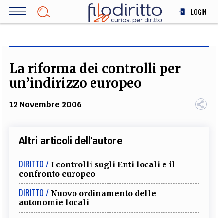
Salta
LOGIN
al
contenuto
DIRITTO
principale
ECONOMIA
SOCIETÀ
La riforma dei controlli per
MEDICINA
un’indirizzo europeo
SCIENZA
12 Novembre 2006
STORIA E FILOSOFIA
INNOVAZIONE
ALTRO
Altri articoli dell'autore
DIRITTO /
I controlli sugli Enti locali e il
TEAM
confronto europeo
FILODIRITTO
REDAZIONE
COMITATO SCIENTIFICO
AUTORI
CURATORI
DIRITTO /
Nuovo ordinamento delle
FOTOGRAFI
PARTNER
COLLABORA CON NOI
autonomie locali