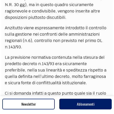
N.R. 30 gg), ma in questo quadro sicuramente
ragionevole e condivisibile, vengono inserite altre
disposizioni piuttosto discutibili.
Anzitutto viene espressamente introdotto il controllo
sulla gestione nei confronti delle amministrazioni
regionali (n.6), controllo non previsto nel primo DL
n.143/93.
La previsione normativa contenuta nella stesura del
predetto decreto n.143/93 era sicuramente
preferibile, nella sua linearità e speditezza rispetto a
quella definita nell’ultimo decreto, molto farraginosa
e sicura fonte di conflittualità istituzionale.
Ci si domanda infatti a questo punto quale sia il ruolo
della Commissione di controllo sull’Amministrazione
Newsletter
Abbonamenti
Regionale, prevista dall’art.125 della Costituzione e
non ancora abrogata,e come questo controllo vada a