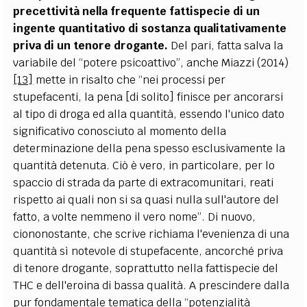
precettività nella frequente fattispecie di un
ingente quantitativo di sostanza qualitativamente
priva di un tenore drogante.
Del pari, fatta salva la
variabile del “potere psicoattivo”, anche Miazzi (2014)
[13]
mette in risalto che “nei processi per
stupefacenti, la pena [di solito] finisce per ancorarsi
al tipo di droga ed alla quantità, essendo l'unico dato
significativo conosciuto al momento della
determinazione della pena spesso esclusivamente la
quantità detenuta. Ciò è vero, in particolare, per lo
spaccio di strada da parte di extracomunitari, reati
rispetto ai quali non si sa quasi nulla sull'autore del
fatto, a volte nemmeno il vero nome”. Di nuovo,
ciononostante, che scrive richiama l'evenienza di una
quantità sì notevole di stupefacente, ancorché priva
di tenore drogante, soprattutto nella fattispecie del
THC e dell'eroina di bassa qualità. A prescindere dalla
pur fondamentale tematica della “potenzialità