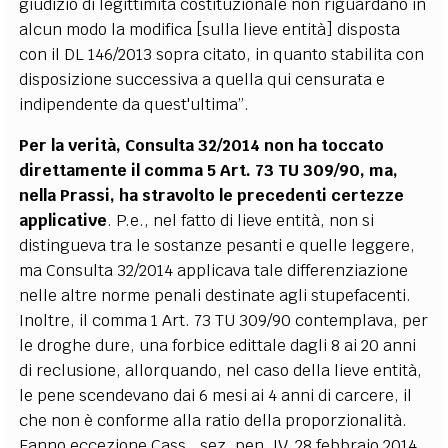
giudizio di legittimità costituzionale non riguardano in
alcun modo la modifica [sulla lieve entità] disposta
con il DL 146/2013 sopra citato, in quanto stabilita con
disposizione successiva a quella qui censurata e
indipendente da quest'ultima”.
Per la verità, Consulta 32/2014 non ha toccato
direttamente il comma 5 Art. 73 TU 309/90, ma,
nella Prassi, ha stravolto le precedenti certezze
applicative
. P.e., nel fatto di lieve entità, non si
distingueva tra le sostanze pesanti e quelle leggere,
ma Consulta 32/2014 applicava tale differenziazione
nelle altre norme penali destinate agli stupefacenti.
Inoltre, il comma 1 Art. 73 TU 309/90 contemplava, per
le droghe dure, una forbice edittale dagli 8 ai 20 anni
di reclusione, allorquando, nel caso della lieve entità,
le pene scendevano dai 6 mesi ai 4 anni di carcere, il
che non è conforme alla ratio della proporzionalità.
Fanno eccezione Cass., sez. pen. IV, 28 febbraio 2014,