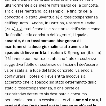
ulteriormente a delineare l'offensività della condotta.
Tra di esse rientrano, ad esempio, le finalità della
condotta e lo stato [eventuale] di tossicodipendenza
dell'imputato”. Anche, in Dottrina, Pastore & Levita
(2014)
[15]
qualificano le circostanze dell'azione come
“la finalità della condotta dell'agente”,
il quale,
sovente, è un tossicomane bisognoso di
mantenersi la dose giornaliera attraverso lo
spaccio di lieve entità
. Insolera & Spangher (ibidem)
[16]
hanno ben puntualizzato che “tale circostanza
soggettiva [delle circostanze dell'azione] dev'essere
valorizzata alla luce del fatto concreto, valendo a
configurare l'ipotesi di lieve entità laddove sia
accertato che lo spaccio sia stato determinato dallo
stato di tossicodipendenza, o che parte del
quantitativo detenuto sia destinato a consumo
personale e non alla cessione a terzi”.
Come si nota, i
predetti due Dottrinari sottolineano anch'essi lo