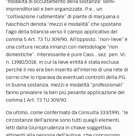
“modalità di occultamento della sostanza” semi-
imprenditoriali e ben organizzate. P.e., un
“coltivazione rudimentale” di piante di marjuana o
haschisch denota “mezzi e modalità” che spostano
l'ago della bilancia verso il campo applicativo del
comma 5 Art. 73 TU 309/90. All'opposto, “non-lieve” è
una coltura recata innanzi con metodologie “non
domestiche”. Interessante è pure Cass., sez. pen. VI;
n. 13982/2018, in cui la lieve entità è stata esclusa
perché il reo era ben inserito all'interno di una rete di
correi che lo riparava da eventuali controlli della PG.
In buona sostanza, mezzi e modalità “professionali”
fanno prevalere la ben più pesante applicazione del
comma 1 Art. 73 TU 309/90.
Da ultimo, come confermato da Consulta 333/1991, “le
circostanze dell'azione sono tutti quegli elementi,
letti dalla Giurisprudenza in chiave soggettiva,
attinenti alla persona dell'autore, che concorrono