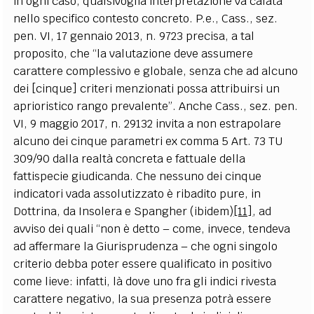
in ogni caso, qualsivoglia interpretazione va calata
nello specifico contesto concreto. P.e., Cass., sez.
pen. VI, 17 gennaio 2013, n. 9723 precisa, a tal
proposito, che “la valutazione deve assumere
carattere complessivo e globale, senza che ad alcuno
dei [cinque] criteri menzionati possa attribuirsi un
aprioristico rango prevalente”. Anche Cass., sez. pen.
VI, 9 maggio 2017, n. 29132 invita a non estrapolare
alcuno dei cinque parametri ex comma 5 Art. 73 TU
309/90 dalla realtà concreta e fattuale della
fattispecie giudicanda. Che nessuno dei cinque
indicatori vada assolutizzato è ribadito pure, in
Dottrina, da Insolera e Spangher (ibidem)
[11]
, ad
avviso dei quali “non è detto – come, invece, tendeva
ad affermare la Giurisprudenza – che ogni singolo
criterio debba poter essere qualificato in positivo
come lieve: infatti, là dove uno fra gli indici rivesta
carattere negativo, la sua presenza potrà essere