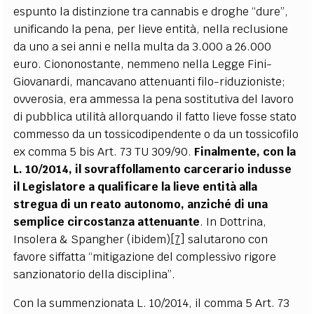
espunto la distinzione tra cannabis e droghe “dure”,
unificando la pena, per lieve entità, nella reclusione
da uno a sei anni e nella multa da 3.000 a 26.000
euro. Ciononostante, nemmeno nella Legge Fini-
Giovanardi, mancavano attenuanti filo-riduzioniste;
ovverosia, era ammessa la pena sostitutiva del lavoro
di pubblica utilità allorquando il fatto lieve fosse stato
commesso da un tossicodipendente o da un tossicofilo
ex comma 5 bis Art. 73 TU 309/90.
Finalmente, con la
L. 10/2014, il sovraffollamento carcerario indusse
il Legislatore a qualificare la lieve entità alla
stregua di un reato autonomo, anziché di una
semplice circostanza attenuante
. In Dottrina,
Insolera & Spangher (ibidem)
[7]
salutarono con
favore siffatta “mitigazione del complessivo rigore
sanzionatorio della disciplina”.
Con la summenzionata L. 10/2014, il comma 5 Art. 73