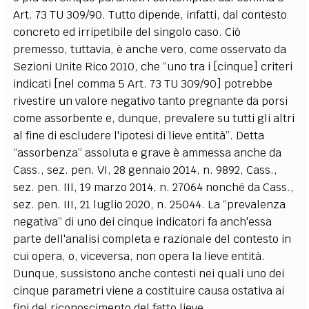
Art. 73 TU 309/90. Tutto dipende, infatti, dal contesto
concreto ed irripetibile del singolo caso. Ciò
premesso, tuttavia, è anche vero, come osservato da
Sezioni Unite Rico 2010, che “uno tra i [cinque] criteri
indicati [nel comma 5 Art. 73 TU 309/90] potrebbe
rivestire un valore negativo tanto pregnante da porsi
come assorbente e, dunque, prevalere su tutti gli altri
al fine di escludere l'ipotesi di lieve entità”. Detta
“assorbenza” assoluta e grave è ammessa anche da
Cass., sez. pen. VI, 28 gennaio 2014, n. 9892, Cass.,
sez. pen. III, 19 marzo 2014, n. 27064 nonché da Cass.,
sez. pen. III, 21 luglio 2020, n. 25044. La “prevalenza
negativa” di uno dei cinque indicatori fa anch'essa
parte dell'analisi completa e razionale del contesto in
cui opera, o, viceversa, non opera la lieve entità.
Dunque, sussistono anche contesti nei quali uno dei
cinque parametri viene a costituire causa ostativa ai
fini del riconoscimento del fatto lieve.