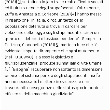
(2018)
[3]
sottolinea lo jato tra le reali difficoltà sociali
ed il Diritto Penale degli stupefacenti. D'altra parte,
Zuffa & Anastasia & Corleone (2018)
[4]
hanno messo
in risalto che “in Italia, circa un terzo della
popolazione detenuta si trova in carcere per
violazione della legge sugli stupefacenti e circa un
quarto dei detenuti è tossicodipendente”. Sempre in
Dottrina, Cianchella (2018)
[5]
mette in luce che “è
evidente l'impatto dirompente che ogni mutamento
[nel TU 309/90], sia esso legislativo o
giurisprudenziale, produce su migliaia di vite umane
[…] [Bisogna] recuperare non soltanto la dimensione
umana del sistema penale degli stupefacenti, ma [è
anche necessario] mettere in evidenza le non
trascurabili conseguenze dello status quo in punto di
efficienza della macchina giudiziaria”.