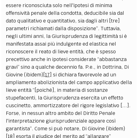
essere riconosciuta solo nell'ipotesi di minima
offensività penale della condotta, deducibile sia dal
dato qualitativo e quantitativo, sia dagli altri [tre]
parametri richiamati dalla disposizione”. Tuttavia,
negli ultimi anni, la Giurisprudenza di legittimità si è
manifestata assai più indulgente ed elastica nel
riconoscere il reato di lieve entità, che è spesso
precettivo anche in ipotesi considerate “abbastanza
gravi” sino a qualche decennio fa. P.e., in Dottrina, Di
Giovine (ibidem)
[17]
si dichiara favorevole ad un
ampliamento abolizionista del campo applicativo della
lieve entità “[poiché], in materia di sostanze
stupefacenti, la Giurisprudenza esercita un effetto
cuscinetto, ammortizzatore del rigore legislativo [...].
Forse, in nessun altro ambito del Diritto Penale
l'interpretazione giurisprudenziale appare così
garantista”. Come si può notare, Di Giovine (ibidem)
[18]
esorta il giudice del merito ad “allargare”