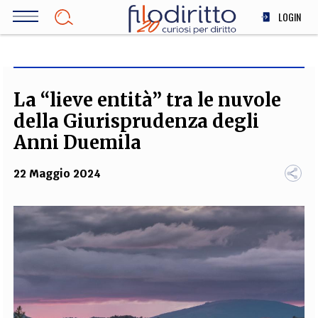
Salta
LOGIN
al
contenuto
DIRITTO
principale
ECONOMIA
SOCIETÀ
La “lieve entità” tra le nuvole
MEDICINA
della Giurisprudenza degli
SCIENZA
Anni Duemila
STORIA E FILOSOFIA
22 Maggio 2024
INNOVAZIONE
ALTRO
TEAM
FILODIRITTO
REDAZIONE
COMITATO SCIENTIFICO
AUTORI
CURATORI
FOTOGRAFI
PARTNER
COLLABORA CON NOI