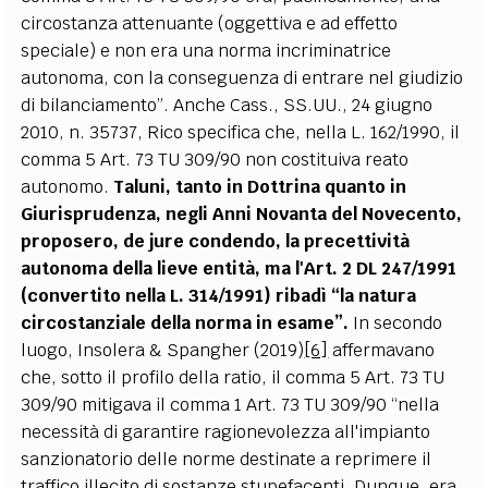
circostanza attenuante (oggettiva e ad effetto
speciale) e non era una norma incriminatrice
autonoma, con la conseguenza di entrare nel giudizio
di bilanciamento”. Anche Cass., SS.UU., 24 giugno
2010, n. 35737, Rico specifica che, nella L. 162/1990, il
comma 5 Art. 73 TU 309/90 non costituiva reato
autonomo.
Taluni, tanto in Dottrina quanto in
Giurisprudenza, negli Anni Novanta del Novecento,
proposero, de jure condendo, la precettività
autonoma della lieve entità, ma l'Art. 2 DL 247/1991
(convertito nella L. 314/1991) ribadì “la natura
circostanziale della norma in esame”.
In secondo
luogo, Insolera & Spangher (2019)
[6]
affermavano
che, sotto il profilo della ratio, il comma 5 Art. 73 TU
309/90 mitigava il comma 1 Art. 73 TU 309/90 “nella
necessità di garantire ragionevolezza all'impianto
sanzionatorio delle norme destinate a reprimere il
traffico illecito di sostanze stupefacenti. Dunque, era