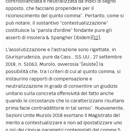
controbilanciata e neutralizzata da indici di segno
opposto, che facciano propendere per il
riconoscimento del quinto comma”. Pertanto, come si
può notare, il sostantivo “contestualizzazione”
costituisce la “parola d'ordine” fondante pure gli
asserti di Insolera & Spangher (ibidem)
[12]
.
L'assolutizzazione e l'astrazione sono rigettate, in
Giurisprudenza, pure da Cass., SS.UU., 27 settembre
2018, n. 51063, Murolo, ovverosia “[esiste] la
possibilità che, tra i criteri di cui al quinto comma, si
instaurino rapporti di compensazione e
neutralizzazione in grado di consentire un giudizio
unitario sulla concreta offensività del fatto anche
quando le circostanze che lo caratterizzano risultano
prima facie contraddittorie in tal senso”. Nuovamente,
Sezioni Unite Murolo 2018 esortano il Magistrato del
merito a contestualizzare e non ad ipostatizzare uno
o più dei cinque parametri contemplati dal comma 5