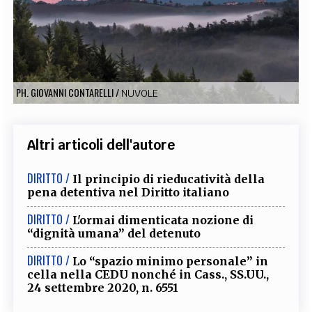
EXTRA
CODICI
RUBRICHE
LIBRI
PROCEEDINGS
PUBBLICITÀ
CONTATTI
SOCIAL MEDIA
PH. GIOVANNI CONTARELLI
/
NUVOLE
Altri articoli dell'autore
DIRITTO /
Il principio di rieducatività della
pena detentiva nel Diritto italiano
DIRITTO /
L'ormai dimenticata nozione di
“dignità umana” del detenuto
DIRITTO /
Lo “spazio minimo personale” in
cella nella CEDU nonché in Cass., SS.UU.,
24 settembre 2020, n. 6551