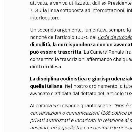
attivata, e veniva utilizzata, dall’ex President
7. Sulla linea sottoposta ad intercettazioni, i
interlocutore.
Un secondo argomento, lamentava sempre la v
nonché dell’articolo 100-5 del
Code de procéd
di nullità, la corrispondenza con un avvocato
può essere trascritta
. La Camera Penale fra
consentito le trascrizioni affermando che ques
diritti di difesa.
La disciplina codicistica e giurisprudenzial
quella italiana
. Nel nostro ordinamento la tute
avvocato è affidata dal dettato dell’articolo 
Al comma 5 si dispone quanto segue:
“Non è c
conversazioni o comunicazioni [266 codice pro
privati autorizzati e incaricati in relazione al
ausiliari, né a quelle tra i medesimi e le perso