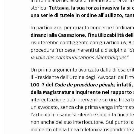
in ordine alla necessità di risalire ad una veri
storica.
Tuttavia, la sua forza invasiva fa s
una serie di tutele in ordine all’utilizzo, t
In particolare, per quanto concerne l’ordina
dinanzi alla Cassazione, l’inutilizzabilità de
risulterebbe confliggente con gli articoli 6, 8 
procedura francese inerenti alla disciplina “
d
la voie des communications électroniques”
.
Un primo argomento avanzato dalla difesa criti
il Presidente dell’Ordine degli Avvocati dell’in
100-7 del
Code de procédure pénale
, infatt
della Magistratura inquirente nel rapporto
intercettazione può intervenire su una linea t
un avvocato, senza che prima venga informato i
l’articolo in esame si riferisce solo alla linea 
non anche del suo interlocutore. Sul punto l
momento che la linea telefonica rispondente 