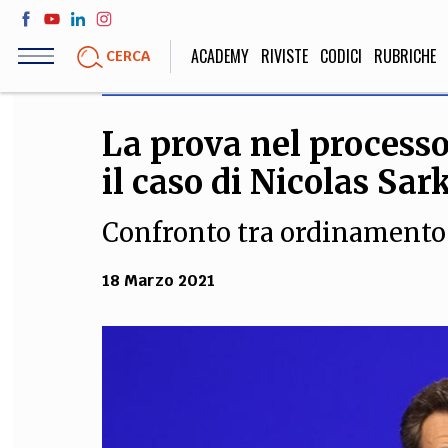
Salta
al
ACADEMY
RIVISTE
CODICI
RUBRICHE
CERCA
contenuto
principale
La prova nel processo
LIFE STYLE
SOCIETÀ
il caso di Nicolas Sar
Sport, Cucina, Viaggi,
Politica, Attua
Moda
Educazione, Lavor
Confronto tra ordinamento 
18 Marzo 2021
STORIA E FILO
Scienze stori
umanistiche, Re