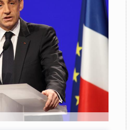
TEAM
AZIONE
COMITATO SCIENTIFICO
AUTORI
CURATORI
FOTOGRAFI
PARTNER
C
EXTRA
CODICI
RUBRICHE
LIBRI
PROCEEDINGS
PUBBLICITÀ
CONTATTI
SOCIAL MEDIA