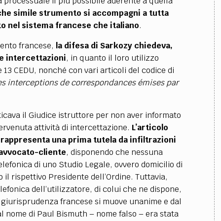
tà processuale il più possibile aderente a quella
ì che simile strumento si accompagni a tutta
anto nel sistema francese che italiano
.
mento francese,
la difesa di Sarkozy chiedeva,
lle intercettazioni
, in quanto il loro utilizzo
e 13 CEDU, nonché con vari articoli del codice di
es interceptions de correspondances émises par
cava il Giudice istruttore per non aver informato
tervenuta attività di intercettazione.
L’articolo
i, rappresenta una prima tutela da infiltrazioni
 avvocato-cliente
, disponendo che nessuna
elefonica di uno Studio Legale, ovvero domicilio di
l rispettivo Presidente dell’Ordine. Tuttavia,
telefonica dell’utilizzatore, di colui che ne dispone,
a giurisprudenza francese si muove unanime e dal
al nome di Paul Bismuth – nome falso – era stata