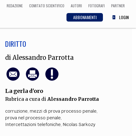
REDAZIONE
COMITATO SCIENTIFICO
AUTORI
FOTOGRAFI
PARTNER
ABBONAMENTI
LOGIN
DIRITTO
SCIENZA
ECONOMIA
Matematica, Fisica,
di
Alessandro Parrotta
Biologia, Cifrematica,
Medicina
La gerla d'oro
CULTURA
Rubrica a cura di
Alessandro Parrotta
 Cinema, Musica,
Letteratura
corruzione
,
mezzi di prova processo penale
,
prova nel processo penale
,
Intercettazioni telefoniche
,
Nicolas Sarkozy