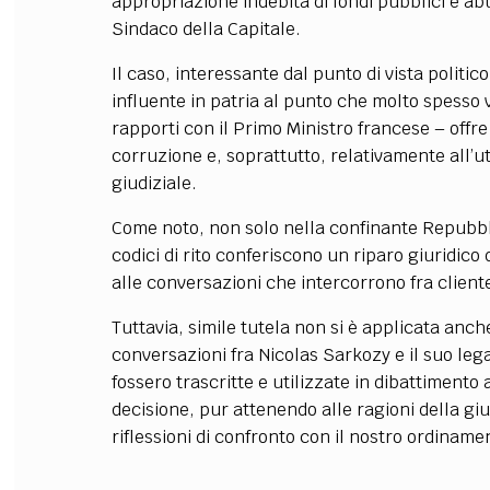
appropriazione indebita di fondi pubblici e abu
Sindaco della Capitale.
Il caso, interessante dal punto di vista politi
influente in patria al punto che molto spesso v
rapporti con il Primo Ministro francese – offre
corruzione e, soprattutto, relativamente all’ut
giudiziale.
Come noto, non solo nella confinante Repubblic
codici di rito conferiscono un riparo giuridico d
alle conversazioni che intercorrono fra cliente
Tuttavia, simile tutela non si è applicata anch
conversazioni fra Nicolas Sarkozy e il suo le
fossero trascritte e utilizzate in dibattimento a
decisione, pur attenendo alle ragioni della gi
riflessioni di confronto con il nostro ordiname