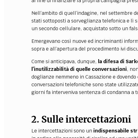
al fine di finanziare la propria campagna pres
Nell’ambito di quell’indagine, nel settembre del
stati sottoposti a sorveglianza telefonica e lì 
un secondo cellulare, acquistato sotto un fal
Emergevano così nuove ed incriminanti informa
sopra e all’apertura del procedimento ivi disc
Come si anticipava, dunque,
la difesa di Sar
l’inutilizzabilità di quelle conversazioni
, no
doglianze nemmeno in Cassazione e dovendo qui
conversazioni telefoniche sono state utilizza
giorni fa interveniva sentenza di condanna a tr
2. Sulle intercettazioni
Le intercettazioni sono un
indispensabile st