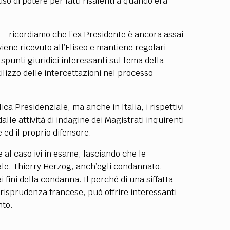
so di potere per fatti risalenti a quando era
co – ricordiamo che l’ex Presidente è ancora assai
iene ricevuto all’Eliseo e mantiene regolari
 spunti giuridici interessanti sul tema della
ilizzo delle intercettazioni nel processo
a Presidenziale, ma anche in Italia, i rispettivi
alle attività di indagine dei Magistrati inquirenti
 ed il proprio difensore.
e al caso ivi in esame, lasciando che le
gale, Thierry Herzog, anch’egli condannato,
i fini della condanna. Il perché di una siffatta
urisprudenza francese, può offrire interessanti
nto.