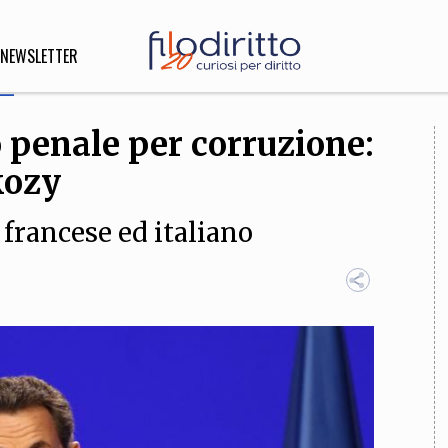
NEWSLETTER
 penale per corruzione:
DIRITTO
kozy
lità,
o, Esteri
francese ed italiano
SOFIA
INNOVAZIONE
che,
Scienze informatiche,
Arte,
ligione
Architettura, Ingegneria