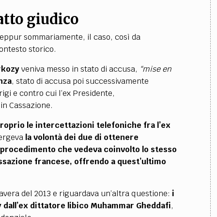
atto giudico
seppur sommariamente, il caso, così da
ontesto storico.
arkozy
veniva messo in stato di accusa,
“mise en
enza
, stato di accusa poi successivamente
igi e contro cui l’ex Presidente,
in Cassazione.
oprio le intercettazioni telefoniche fra l’ex
mergeva
la volontà dei due di ottenere
ro procedimento che vedeva coinvolto lo stesso
assazione francese, offrendo a quest’ultimo
mavera del 2013 e riguardava un’altra questione:
i
 dall’ex dittatore libico Muhammar Gheddafi
,