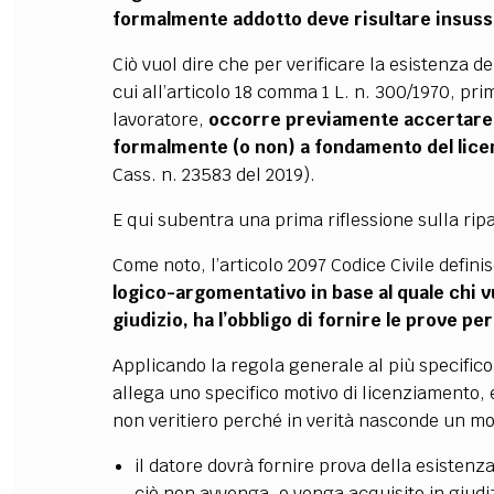
formalmente addotto deve risultare insussi
Ciò vuol dire che per verificare la esistenza de
cui all’articolo 18 comma 1 L. n. 300/1970, prima
lavoratore,
occorre previamente accertare 
formalmente (o non) a fondamento del lic
Cass. n. 23583 del 2019).
E qui subentra una prima riflessione sulla rip
Come noto, l’articolo 2097 Codice Civile defin
logico-argomentativo in base al quale chi vu
giudizio, ha l’obbligo di fornire le prove pe
Applicando la regola generale al più specifico 
allega uno specifico motivo di licenziamento, e
non veritiero perché in verità nasconde un mot
il datore dovrà fornire prova della esisten
ciò non avvenga, o venga acquisito in giudiz