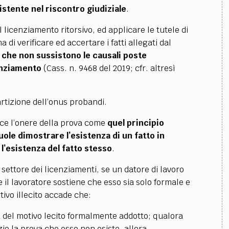
stente nel riscontro giudiziale
.
l licenziamento ritorsivo, ed applicare le tutele di
 di verificare ed accertare i fatti allegati dal
che non sussistono le causali poste
enziamento
(Cass. n. 9468 del 2019; cfr. altresì
artizione dell’onus probandi.
isce l’onere della prova come
quel principio
ole dimostrare l’esistenza di un fatto in
r l’esistenza del fatto stesso
.
settore dei licenziamenti, se un datore di lavoro
 il lavoratore sostiene che esso sia solo formale e
ivo illecito accade che:
za del motivo lecito formalmente addotto; qualora
io la prova che esso non esiste, allora