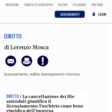
REDAZIONE
COMITATO SCIENTIFICO
AUTORI
FOTOGRAFI
PARTNER
ABBONAMENTI
LOGIN
DIRITTO
SCIENZA
ECONOMIA
Matematica, Fisica,
di
Lorenzo Mosca
Biologia, Cifrematica,
Medicina
licenziamento
,
nullità
,
licenziamento ritorsivo
CULTURA
 Cinema, Musica,
Letteratura
DIRITTO /
La cancellazione dei file
aziendali giustifica il
licenziamento: l’archivio come bene
giuridico dell’impresa