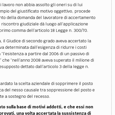
i lavoro non abbia assolto gli oneri su di lui
mpio del giustificato motivo oggettivo, procede
mento della domanda del lavoratore di accertamento
vo riscontro giudiziale dà luogo all’applicazione
 primo comma dell’articolo 18 Legge n. 300/70.
, il Giudice di secondo grado aveva accertato la
a determinata dall’esigenza di ridurre i costi
a “l’esistenza a partire dal 2006 di un passivo di
o” che “nell’anno 2008 aveva superato il milione di
esupposto dettato dall’articolo 3 della legge n.
guardato la scelta aziendale di sopprimere il posto
fica del nesso causale tra soppressione del posto e
tte a sostegno del recesso.
to sulla base di motivi addotti, e che essi non
rovati, una volta accertata la sussistenza di