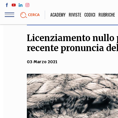
Salta
al
ACADEMY
RIVISTE
CODICI
RUBRICHE
CERCA
contenuto
principale
Licenziamento nullo p
LIFE STYLE
SOCIETÀ
recente pronuncia de
Sport, Cucina, Viaggi,
Politica, Attua
Moda
Educazione, Lavor
03 Marzo 2021
STORIA E FILO
Scienze stori
umanistiche, Re