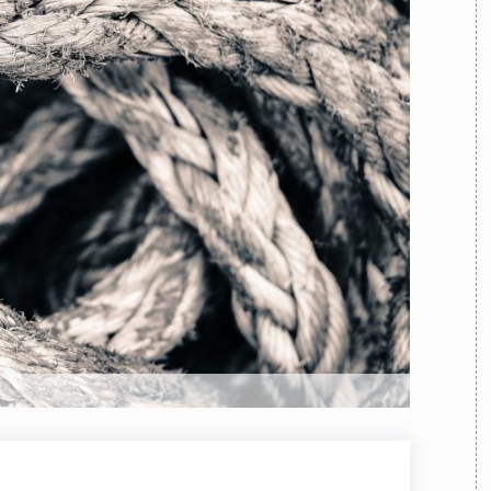
TEAM
AZIONE
COMITATO SCIENTIFICO
AUTORI
CURATORI
FOTOGRAFI
PARTNER
C
EXTRA
CODICI
RUBRICHE
LIBRI
PROCEEDINGS
PUBBLICITÀ
CONTATTI
SOCIAL MEDIA