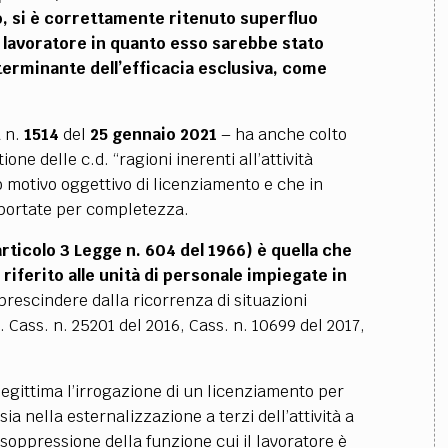
o, si è correttamente ritenuto superfluo
al lavoratore in quanto esso sarebbe stato
rminante dell’efficacia esclusiva, come
a
n.
1514
del
25 gennaio 2021
– ha anche colto
ne delle c.d. “ragioni inerenti all’attività
o motivo oggettivo di licenziamento e che in
iportate per completezza.
articolo 3 Legge n. 604 del 1966) è quella che
iferito alle unità di personale impiegate in
 prescindere dalla ricorrenza di situazioni
. Cass. n. 25201 del 2016, Cass. n. 10699 del 2017,
legittima l’irrogazione di un licenziamento per
ia nella esternalizzazione a terzi dell’attività a
a soppressione della funzione cui il lavoratore è