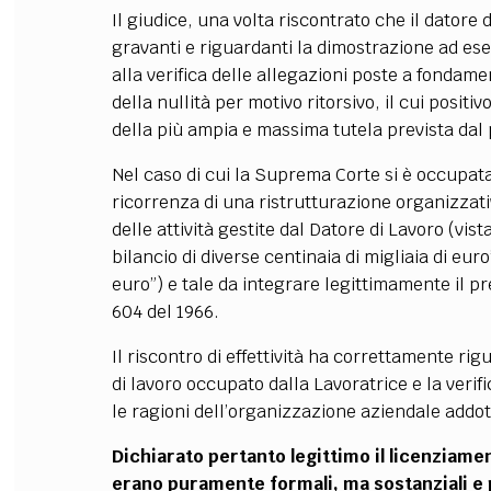
Il giudice, una volta riscontrato che il datore d
gravanti e riguardanti la dimostrazione ad ese
alla verifica delle allegazioni poste a fonda
della nullità per motivo ritorsivo, il cui positi
della più ampia e massima tutela prevista dal
Nel caso di cui la Suprema Corte si è occupata
ricorrenza di una ristrutturazione organizzativ
delle attività gestite dal Datore di Lavoro (vist
bilancio di diverse centinaia di migliaia di eur
euro”) e tale da integrare legittimamente il pr
604 del 1966.
Il riscontro di effettività ha correttamente ri
di lavoro occupato dalla Lavoratrice e la veri
le ragioni dell’organizzazione aziendale addo
Dichiarato pertanto legittimo il licenziamen
erano puramente formali, ma sostanziali e p