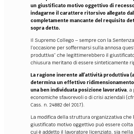
un giustificato motivo oggettivo di recess
indagarne il carattere ritorsivo allegato d
completamente mancante del requisito dete
sopra detto.
Il Supremo Collego – sempre con la Sentenz
l’occasione per soffermarsi sulla annosa questio
produttiva” che legittimerebbero il giustificat
chiusura meritano di essere sinteticamente r
La ragione inerente all’attività produttiva (
determina un effettivo ridimensionamento r
una ben individuata posizione lavorativa
, a
economiche sfavorevoli o di crisi aziendali (cfr
Cass. n. 24882 del 2017).
La modifica della struttura organizzativa che 
giustificato motivo oggettivo può essere colta s
cui è addetto il lavoratore licenziato, sia nell