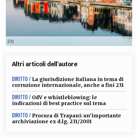
EXTRA
CODICI
RUBRICHE
LIBRI
PROCEEDINGS
PUBBLICITÀ
CONTATTI
SOCIAL MEDIA
231
Altri articoli dell'autore
DIRITTO /
La giurisdizione italiana in tema di
corruzione internazionale, anche a fini 231
DIRITTO /
OdV e whistleblowing: le
indicazioni di best practice sul tema
DIRITTO /
Procura di Trapani: un’importante
archiviazione ex d.lg. 231/2001