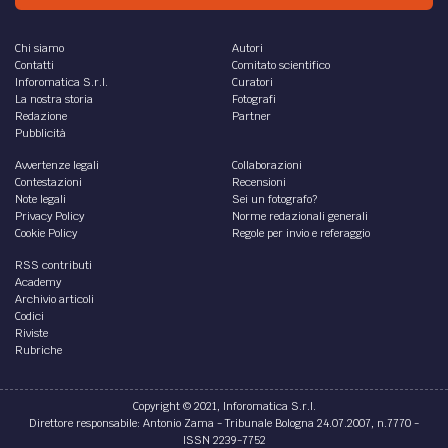
Chi siamo
Autori
Contatti
Comitato scientifico
Inforomatica S.r.l.
Curatori
La nostra storia
Fotografi
Redazione
Partner
Pubblicità
Avvertenze legali
Collaborazioni
Contestazioni
Recensioni
Note legali
Sei un fotografo?
Privacy Policy
Norme redazionali generali
Cookie Policy
Regole per invio e referaggio
RSS contributi
Academy
Archivio articoli
Codici
Riviste
Rubriche
Copyright © 2021, Inforomatica S.r.l.
Direttore responsabile: Antonio Zama - Tribunale Bologna 24.07.2007, n.7770 -
ISSN 2239-7752