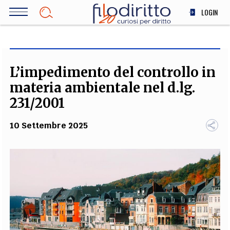
Salta
LOGIN
al
contenuto
DIRITTO
principale
ECONOMIA
SOCIETÀ
L’impedimento del controllo in
MEDICINA
materia ambientale nel d.lg.
SCIENZA
231/2001
STORIA E FILOSOFIA
10 Settembre 2025
INNOVAZIONE
ALTRO
TEAM
FILODIRITTO
REDAZIONE
COMITATO SCIENTIFICO
AUTORI
CURATORI
FOTOGRAFI
PARTNER
COLLABORA CON NOI