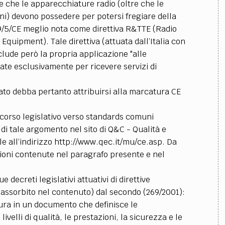
e che le apparecchiature radio (oltre che le
i) devono possedere per potersi fregiare della
9/5/CE meglio nota come direttiva R&TTE (Radio
ipment). Tale direttiva (attuata dall’Italia con
clude però la propria applicazione "alle
zate esclusivamente per ricevere servizi di
ato debba pertanto attribuirsi alla marcatura CE
ercorso legislativo verso standards comuni
di tale argomento nel sito di Q&C - Qualità e
ile all’indirizzo http://www.qec.it/mu/ce.asp. Da
zioni contenute nel paragrafo presente e nel
 decreti legislativi attuativi di direttive
 assorbito nel contenuto) dal secondo (269/2001):
igura in un documento che definisce le
livelli di qualità, le prestazioni, la sicurezza e le