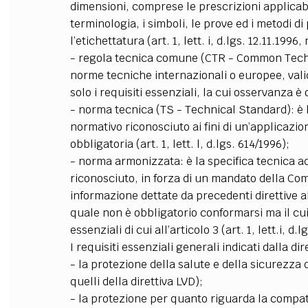
dimensioni, comprese le prescrizioni applicab
terminologia, i simboli, le prove ed i metodi di
l’etichettatura (art. 1, lett. i, d.lgs. 12.11.1996, 
- regola tecnica comune (CTR - Common Techni
norme tecniche internazionali o europee, vali
solo i requisiti essenziali, la cui osservanza è o
- norma tecnica (TS - Technical Standard): è 
normativo riconosciuto ai fini di un’applicazi
obbligatoria (art. 1, lett. l, d.lgs. 614/1996);
- norma armonizzata: è la specifica tecnica 
riconosciuto, in forza di un mandato della C
informazione dettate da precedenti direttive al
quale non è obbligatorio conformarsi ma il cui
essenziali di cui all’articolo 3 (art. 1, lett.i, d.
I requisiti essenziali generali indicati dalla d
- la protezione della salute e della sicurezza 
quelli della direttiva LVD);
- la protezione per quanto riguarda la compati