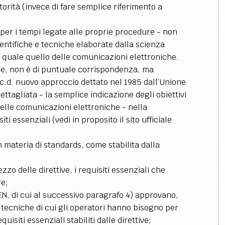
torità (invece di fare semplice riferimento a
;
 - per i tempi legate alle proprie procedure - non
entifiche e tecniche elaborate dalla scienza
o quale quello delle comunicazioni elettroniche.
e, non è di puntuale corrispondenza, ma
el c.d. nuovo approccio dettato nel 1985 dall’Unione
ttagliata - la semplice indicazione degli obiettivi
 delle comunicazioni elettroniche - nella
ti essenziali (vedi in proposito il sito ufficiale
 materia di standards, come stabilita dalla
zzo delle direttive, i requisiti essenziali che
re;
EN, di cui al successivo paragrafo 4) approvano,
tecniche di cui gli operatori hanno bisogno per
isiti essenziali stabiliti dalle direttive;