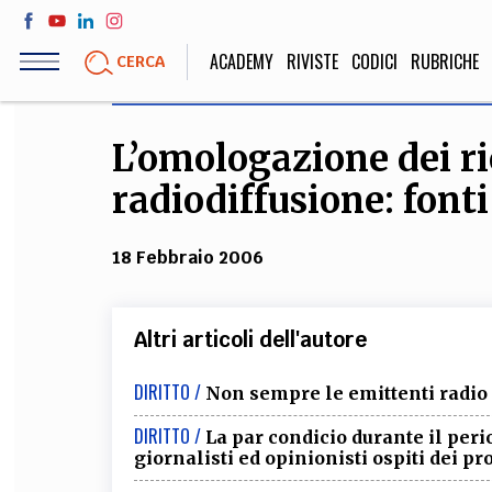
Salta
al
ACADEMY
RIVISTE
CODICI
RUBRICHE
CERCA
contenuto
principale
L’omologazione dei ri
LIFE STYLE
SOCIETÀ
radiodiffusione: font
Sport, Cucina, Viaggi,
Politica, Attua
Moda
Educazione, Lavor
18 Febbraio 2006
STORIA E FILO
Altri articoli dell'autore
Scienze stori
DIRITTO /
Non sempre le emittenti radio 
umanistiche, Re
DIRITTO /
La par condicio durante il per
giornalisti ed opinionisti ospiti dei 