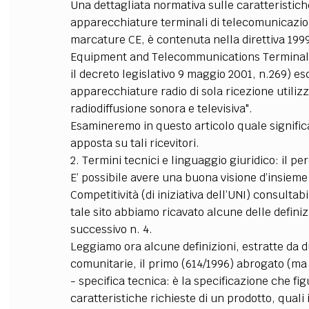
Una dettagliata normativa sulle caratteristich
apparecchiature terminali di telecomunicazion
marcature CE, è contenuta nella direttiva 199
Equipment and Telecommunications Terminal Equ
il decreto legislativo 9 maggio 2001, n.269) es
apparecchiature radio di sola ricezione utiliz
radiodiffusione sonora e televisiva".
Esamineremo in questo articolo quale signific
apposta su tali ricevitori.
2. Termini tecnici e linguaggio giuridico: il p
E’ possibile avere una buona visione d’insieme 
Competitività (di iniziativa dell’UNI) consultab
tale sito abbiamo ricavato alcune delle defini
successivo n. 4.
Leggiamo ora alcune definizioni, estratte da due
comunitarie, il primo (614/1996) abrogato (ma
- specifica tecnica: è la specificazione che f
caratteristiche richieste di un prodotto, quali i 