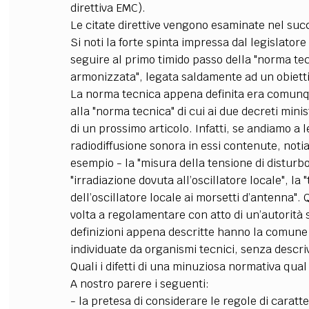
direttiva EMC).
Le citate direttive vengono esaminate nel suc
Si noti la forte spinta impressa dal legislator
seguire al primo timido passo della "norma te
armonizzata", legata saldamente ad un obiett
La norma tecnica appena definita era comunqu
alla "norma tecnica" di cui ai due decreti minis
di un prossimo articolo. Infatti, se andiamo a l
radiodiffusione sonora in essi contenute, notia
esempio - la "misura della tensione di disturbo
"irradiazione dovuta all’oscillatore locale", la
dell’oscillatore locale ai morsetti d’antenna". 
volta a regolamentare con atto di un’autorità 
definizioni appena descritte hanno la comune 
individuate da organismi tecnici, senza descriv
Quali i difetti di una minuziosa normativa qual
A nostro parere i seguenti:
- la pretesa di considerare le regole di carat