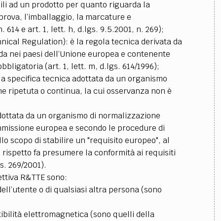
ili ad un prodotto per quanto riguarda la
 prova, l’imballaggio, la marcature e
n. 614 e art. 1, lett. h, d.lgs. 9.5.2001, n. 269);
cal Regulation): è la regola tecnica derivata da
da nei paesi dell’Unione europea e contenente
bbligatoria (art. 1, lett. m, d.lgs. 614/1996);
la specifica tecnica adottata da un organismo
one ripetuta o continua, la cui osservanza non è
adottata da un organismo di normalizzazione
ommissione europea e secondo le procedure di
lo scopo di stabilire un "requisito europeo", al
 rispetto fa presumere la conformità ai requisiti
lgs. 269/2001).
irettiva R&TTE sono:
dell’utente o di qualsiasi altra persona (sono
bilità elettromagnetica (sono quelli della