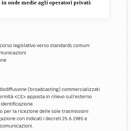
TEAM
 in onde medie agli operatori privati:
AZIONE
COMITATO SCIENTIFICO
AUTORI
CURATORI
FOTOGRAFI
PARTNER
C
EXTRA
CODICI
RUBRICHE
LIBRI
PROCEEDINGS
PUBBLICITÀ
CONTATTI
ercorso legislativo verso standards comuni
omunicazioni
SOCIAL MEDIA
one
adiodiffusione (broadcasting) commercializzati
ormità <CE> apposta in rilievo sull’esterno
identificazione.
o per la ricezione delle sole trasmissioni
zione con indicati i decreti 25.6.1985 e
lecomunicazioni.