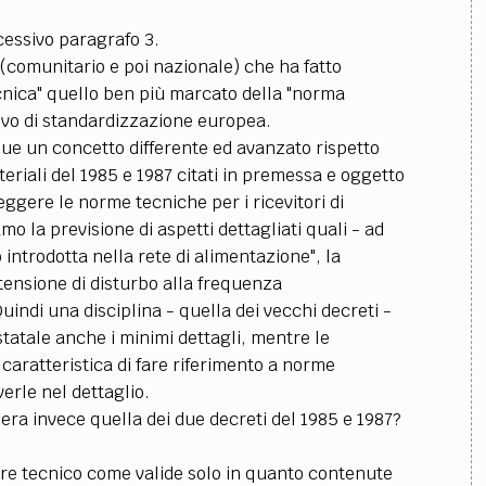
cessivo paragrafo 3.
e (comunitario e poi nazionale) che ha fatto
cnica" quello ben più marcato della "norma
ivo di standardizzazione europea.
e un concetto differente ed avanzato rispetto
teriali del 1985 e 1987 citati in premessa e oggetto
eggere le norme tecniche per i ricevitori di
mo la previsione di aspetti dettagliati quali - ad
 introdotta nella rete di alimentazione", la
 "tensione di disturbo alla frequenza
Quindi una disciplina - quella dei vecchi decreti -
statale anche i minimi dettagli, mentre le
caratteristica di fare riferimento a norme
erle nel dettaglio.
 era invece quella dei due decreti del 1985 e 1987?
tere tecnico come valide solo in quanto contenute