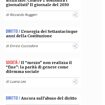
artificiale: ChatGPT sostituirà i
giornalisti? Il giornale del 2030
OLLABORA CON NOI
di
Riccardo Ruggeri
DIRITTO /
L’energia dei Settantacinque
anni della Costituzione
di
Enrico Cuccodoro
SOCIETÀ /
Il “mezzo” non realizza il
“fine”: la parità di genere come
dilemma sociale
di
Luana Leo
DIRITTO /
Ancora sull’abuso del diritto