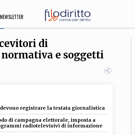
NEWSLETTER
cevitori di
DIRITTO
i normativa e soggetti
lità,
o, Esteri
SOFIA
INNOVAZIONE
che,
Scienze informatiche,
Arte,
devono registrare la testata giornalistica
ligione
Architettura, Ingegneria
iodo di campagna elettorale, imposta a
programmi radiotelevisivi di informazione