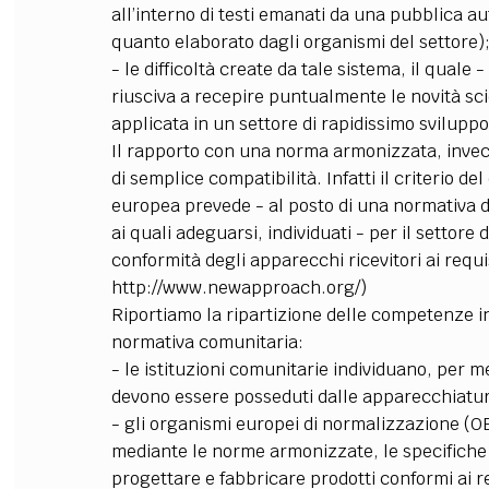
all’interno di testi emanati da una pubblica au
quanto elaborato dagli organismi del settore)
- le difficoltà create da tale sistema, il quale
riusciva a recepire puntualmente le novità sci
applicata in un settore di rapidissimo svilupp
Il rapporto con una norma armonizzata, invec
di semplice compatibilità. Infatti il criterio d
europea prevede - al posto di una normativa de
ai quali adeguarsi, individuati - per il settore
conformità degli apparecchi ricevitori ai requisi
http://www.newapproach.org/)
Riportiamo la ripartizione delle competenze in
normativa comunitaria:
- le istituzioni comunitarie individuano, per me
devono essere posseduti dalle apparecchiatu
- gli organismi europei di normalizzazione (O
mediante le norme armonizzate, le specifiche 
progettare e fabbricare prodotti conformi ai requ