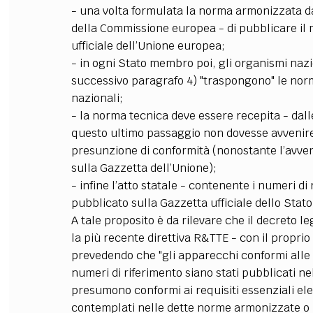
- una volta formulata la norma armonizzata da
della Commissione europea - di pubblicare il 
ufficiale dell’Unione europea;
- in ogni Stato membro poi, gli organismi nazi
successivo paragrafo 4) "traspongono" le no
nazionali;
- la norma tecnica deve essere recepita - dall
questo ultimo passaggio non dovesse avvenire,
presunzione di conformità (nonostante l’avve
sulla Gazzetta dell’Unione);
- infine l’atto statale - contenente i numeri d
pubblicato sulla Gazzetta ufficiale dello Stato
A tale proposito è da rilevare che il decreto le
la più recente direttiva R&TTE - con il proprio
prevedendo che "gli apparecchi conformi alle 
numeri di riferimento siano stati pubblicati ne
presumono conformi ai requisiti essenziali elen
contemplati nelle dette norme armonizzate o i