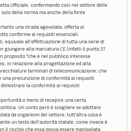
tta Ufficiale, confermando così nel settore delle
 solo della norma ma anche della fonte
tanto una strada agevolata, offerta ai
otto conforme ai requisiti essenziali.
, equivale all’effettuazione di tutta una serie di
r giungere alla marcatura CE (infatti il punto 27
in proposito "che è nel pubblico interesse
o, in relazione alla progettazione ed alla
arecchiature terminali di telecomunicazione; che
e una presunzione di conformità ai requisiti
 dimostrare la conformità ai requisiti
opportunità o meno di recepire una certa
politica. Un conto però è scegliere se adottare
ata da organismi del settore; tutt’altra cosa è
nte un testo dell’autorità statale, come invece è
con il rischio che essa possa essere manipolata