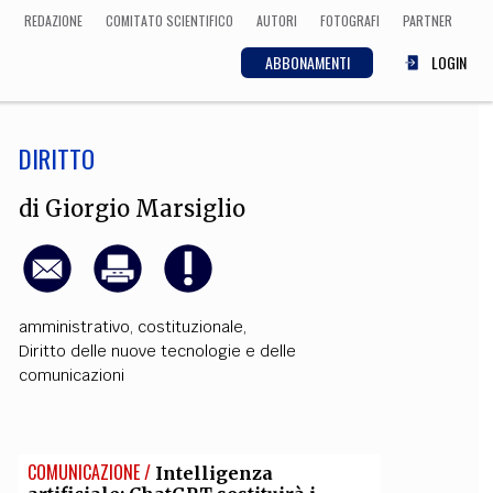
REDAZIONE
COMITATO SCIENTIFICO
AUTORI
FOTOGRAFI
PARTNER
ABBONAMENTI
LOGIN
DIRITTO
SCIENZA
ECONOMIA
Matematica, Fisica,
di
Giorgio Marsiglio
Biologia, Cifrematica,
Medicina
amministrativo
,
costituzionale
,
CULTURA
Diritto delle nuove tecnologie e delle
comunicazioni
 Cinema, Musica,
Letteratura
COMUNICAZIONE /
Intelligenza