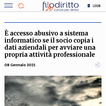
Salta
LOGIN
al
contenuto
DIRITTO
principale
ECONOMIA
SOCIETÀ
È accesso abusivo a sistema
MEDICINA
informatico se il socio copia i
SCIENZA
dati aziendali per avviare una
STORIA E FILOSOFIA
propria attività professionale
INNOVAZIONE
08 Gennaio 2021
ALTRO
TEAM
FILODIRITTO
REDAZIONE
COMITATO SCIENTIFICO
AUTORI
CURATORI
FOTOGRAFI
PARTNER
COLLABORA CON NOI