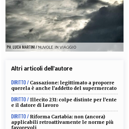
EXTRA
CODICI
RUBRICHE
LIBRI
PROCEEDINGS
PUBBLICITÀ
CONTATTI
SOCIAL MEDIA
PH. LUCA MARTINI
/
NUVOLE IN VIAGGIO
Altri articoli dell'autore
DIRITTO /
Cassazione: legittimato a proporre
querela è anche l’addetto del supermercato
DIRITTO /
Illecito 231: colpe distinte per l’ente
e il datore di lavoro
DIRITTO /
Riforma Cartabia: non (ancora)
applicabili retroattivamente le norme più
favorevoli