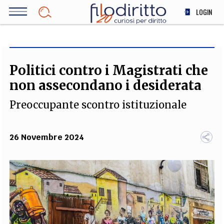
Salta
LOGIN
al
contenuto
DIRITTO
principale
ECONOMIA
SOCIETÀ
Politici contro i Magistrati che
MEDICINA
non assecondano i desiderata
SCIENZA
Preoccupante scontro istituzionale
STORIA E FILOSOFIA
INNOVAZIONE
26 Novembre 2024
ALTRO
TEAM
FILODIRITTO
REDAZIONE
COMITATO SCIENTIFICO
AUTORI
CURATORI
FOTOGRAFI
PARTNER
COLLABORA CON NOI