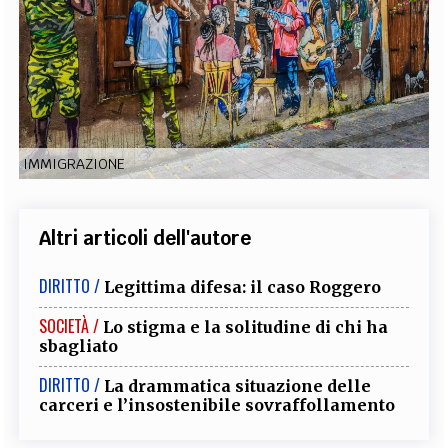
EXTRA
CODICI
RUBRICHE
LIBRI
PROCEEDINGS
PUBBLICITÀ
CONTATTI
SOCIAL MEDIA
IMMIGRAZIONE
Altri articoli dell'autore
DIRITTO /
Legittima difesa: il caso Roggero
SOCIETÀ /
Lo stigma e la solitudine di chi ha
sbagliato
DIRITTO /
La drammatica situazione delle
carceri e l’insostenibile sovraffollamento