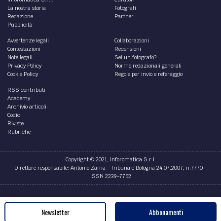
La nostra storia
Fotografi
Redazione
Partner
Pubblicità
Avvertenze legali
Collaborazioni
Contestazioni
Recensioni
Note legali
Sei un fotografo?
Privacy Policy
Norme redazionali generali
Cookie Policy
Regole per invio e referaggio
RSS contributi
Academy
Archivio articoli
Codici
Riviste
Rubriche
Copyright © 2021, Inforomatica S.r.l.
Direttore responsabile: Antonio Zama - Tribunale Bologna 24.07.2007, n.7770 -
ISSN 2239-7752
Credits
Newsletter
Abbonamenti