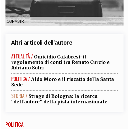
EXTRA
CODICI
RUBRICHE
LIBRI
PROCEEDINGS
PUBBLICITÀ
CONTATTI
COPASIR
SOCIAL MEDIA
Altri articoli dell'autore
ATTUALITÀ /
Omicidio Calabresi: il
regolamento di conti tra Renato Curcio e
Adriano Sofri
POLITICA /
Aldo Moro e il riscatto della Santa
Sede
STORIA /
Strage di Bologna: la ricerca
“dell’autore” della pista internazionale
POLITICA