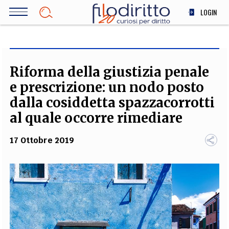
Salta
LOGIN
al
contenuto
DIRITTO
principale
ECONOMIA
SOCIETÀ
Riforma della giustizia penale
MEDICINA
e prescrizione: un nodo posto
SCIENZA
dalla cosiddetta spazzacorrotti
STORIA E FILOSOFIA
al quale occorre rimediare
INNOVAZIONE
17 Ottobre 2019
ALTRO
TEAM
FILODIRITTO
REDAZIONE
COMITATO SCIENTIFICO
AUTORI
CURATORI
FOTOGRAFI
PARTNER
COLLABORA CON NOI