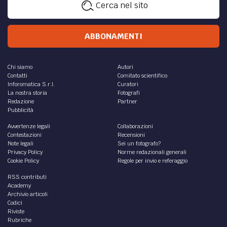
Cerca nel sito
ABBONAMENTI
Chi siamo
Autori
Contatti
Comitato scientifico
Inforomatica S.r.l.
Curatori
La nostra storia
Fotografi
Redazione
Partner
Pubblicità
Avvertenze legali
Collaborazioni
Contestazioni
Recensioni
Note legali
Sei un fotografo?
Privacy Policy
Norme redazionali generali
Cookie Policy
Regole per invio e referaggio
RSS contributi
Academy
Archivio articoli
Codici
Riviste
Rubriche