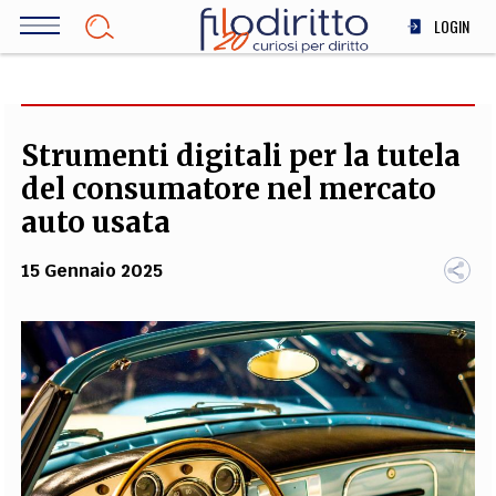
Salta
LOGIN
al
contenuto
DIRITTO
principale
ECONOMIA
SOCIETÀ
Strumenti digitali per la tutela
MEDICINA
del consumatore nel mercato
SCIENZA
auto usata
STORIA E FILOSOFIA
15 Gennaio 2025
INNOVAZIONE
ALTRO
TEAM
FILODIRITTO
REDAZIONE
COMITATO SCIENTIFICO
AUTORI
CURATORI
FOTOGRAFI
PARTNER
COLLABORA CON NOI