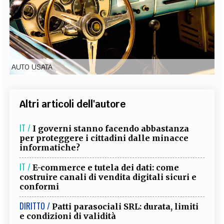
EXTRA
CODICI
RUBRICHE
LIBRI
PROCEEDINGS
PUBBLICITÀ
CONTATTI
SOCIAL MEDIA
AUTO USATA
Altri articoli dell'autore
IT /
I governi stanno facendo abbastanza
per proteggere i cittadini dalle minacce
informatiche?
IT /
E-commerce e tutela dei dati: come
costruire canali di vendita digitali sicuri e
conformi
DIRITTO /
Patti parasociali SRL: durata, limiti
e condizioni di validità