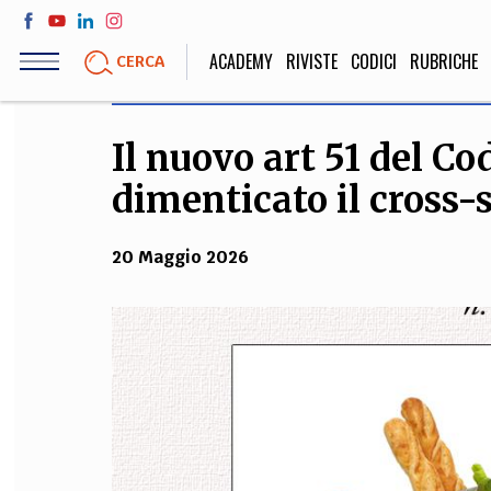
Salta
al
ACADEMY
RIVISTE
CODICI
RUBRICHE
CERCA
contenuto
principale
Il nuovo art 51 del C
LIFE STYLE
SOCIETÀ
dimenticato il cross-
Sport, Cucina, Viaggi,
Politica, Attua
Moda
Educazione, Lavor
20 Maggio 2026
STORIA E FILO
Scienze stori
umanistiche, Re