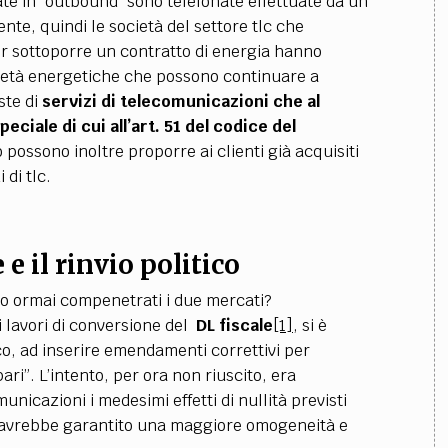
te in "outbound" sono telefonate effettuate da un
nte, quindi le società del settore tlc che
r sottoporre un contratto di energia hanno
cietà energetiche che possono continuare a
ste di
servizi di telecomunicazioni che al
ciale di cui all’art. 51 del codice del
possono inoltre proporre ai clienti già acquisiti
di tlc.
 e il rinvio politico
no ormai compenetrati i due mercati?
 lavori di conversione del
DL fiscale
[1]
, si è
co, ad inserire emendamenti correttivi per
ari”. L’intento, per ora non riuscito, era
unicazioni i medesimi effetti di nullità previsti
e avrebbe garantito una maggiore omogeneità e