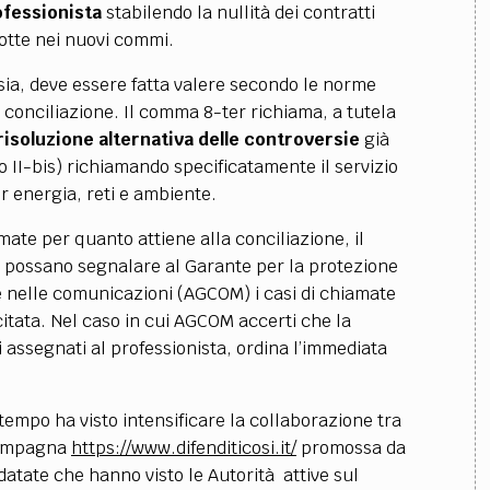
ofessionista
stabilendo la nullità dei contratti
odotte nei nuovi commi.
sia, deve essere fatta valere secondo le norme
i conciliazione. Il comma 8-ter richiama, a tutela
risoluzione alternativa delle controversie
già
lo II-bis) richiamando specificatamente il
servizio
er energia, reti e ambiente.
ate per quanto attiene alla conciliazione, il
 possano segnalare al Garante per la protezione
zie nelle comunicazioni (AGCOM) i casi di chiamate
 citata. Nel caso in cui AGCOM accerti che la
 assegnati al professionista, ordina l’immediata
tempo ha visto intensificare la collaborazione tra
 campagna
https://www.difenditicosi.it/
promossa da
datate che hanno visto le Autorità attive sul