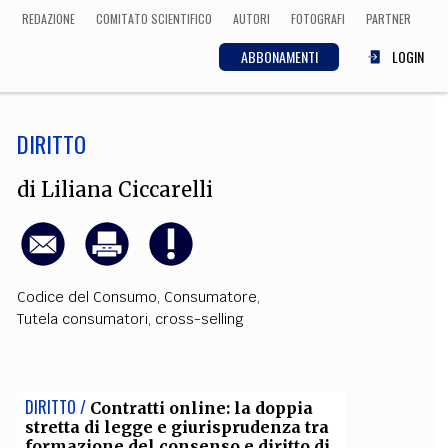
REDAZIONE
COMITATO SCIENTIFICO
AUTORI
FOTOGRAFI
PARTNER
ABBONAMENTI
LOGIN
DIRITTO
SCIENZA
ECONOMIA
Matematica, Fisica,
di
Liliana Ciccarelli
Biologia, Cifrematica,
Medicina
Codice del Consumo
,
Consumatore
,
CULTURA
Tutela consumatori
,
cross-selling
 Cinema, Musica,
Letteratura
DIRITTO /
Contratti online: la doppia
stretta di legge e giurisprudenza tra
formazione del consenso e diritto di