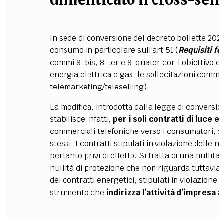
dimenticato il cross-sel
In sede di conversione del decreto bollette 202
consumo in particolare sull’art 51 (
Requisiti f
commi 8-bis, 8-ter e 8-quater con l’obiettivo di 
energia elettrica e gas, le sollecitazioni comm
telemarketing/teleselling).
La modifica, introdotta dalla legge di conversi
stabilisce infatti,
per i soli contratti di luce 
commerciali telefoniche verso i consumatori, 
stessi. I contratti stipulati in violazione del
pertanto privi di effetto. Si tratta di una nulli
nullità di protezione che non riguarda tuttavia
dei contratti energetici, stipulati in violazion
strumento che
indirizza l’attività d’impresa