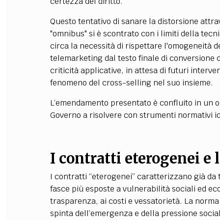
certezza del diritto.
Questo tentativo di sanare la distorsione att
"omnibus" si è scontrato con i limiti della tecn
circa la necessità di rispettare l'omogeneità de
telemarketing dal testo finale di conversione d
criticità applicative, in attesa di futuri interve
fenomeno del cross-selling nel suo insieme.
L’emendamento presentato è confluito in un o
Governo a risolvere con strumenti normativi i
I contratti eterogenei e 
I contratti “eterogenei” caratterizzano già da
fasce più esposte a vulnerabilità sociali ed e
trasparenza, ai costi e vessatorietà. La norma
spinta dell’emergenza e della pressione sociale