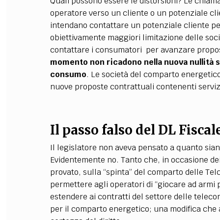
Quali possono essere le distorsioni? Le chiama
operatore verso un cliente o un potenziale clie
intendano contattare un potenziale cliente pe
obiettivamente maggiori limitazione delle so
contattare i consumatori per avanzare propo
momento non ricadono nella nuova nullità spe
consumo
. Le società del comparto energetico 
nuove proposte contrattuali contenenti servizi 
Il passo falso del DL Fiscale
Il legislatore non aveva pensato a quanto sia
Evidentemente no. Tanto che, in occasione dei
provato, sulla “spinta” del comparto delle Tel
permettere agli operatori di “giocare ad armi p
estendere ai contratti del settore delle telecom
per il comparto energetico; una modifica ch