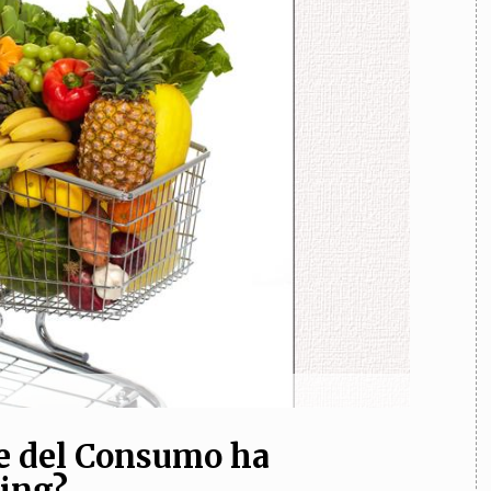
TEAM
AZIONE
COMITATO SCIENTIFICO
AUTORI
CURATORI
FOTOGRAFI
PARTNER
C
EXTRA
CODICI
RUBRICHE
LIBRI
PROCEEDINGS
PUBBLICITÀ
CONTATTI
SOCIAL MEDIA
ice del Consumo ha