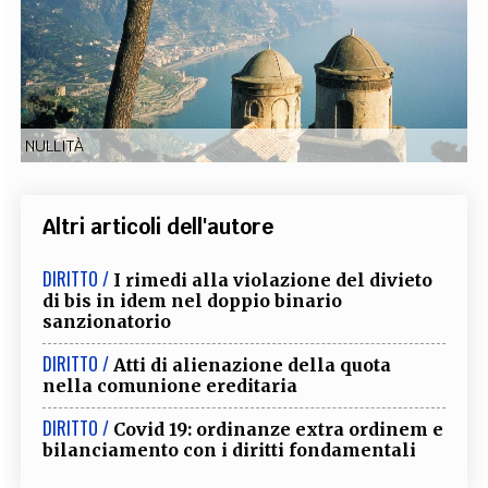
EXTRA
CODICI
RUBRICHE
LIBRI
PROCEEDINGS
PUBBLICITÀ
CONTATTI
SOCIAL MEDIA
NULLITÀ
Altri articoli dell'autore
DIRITTO /
I rimedi alla violazione del divieto
di bis in idem nel doppio binario
sanzionatorio
DIRITTO /
Atti di alienazione della quota
nella comunione ereditaria
DIRITTO /
Covid 19: ordinanze extra ordinem e
bilanciamento con i diritti fondamentali