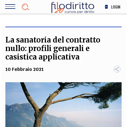
Salta
LOGIN
al
contenuto
DIRITTO
principale
ECONOMIA
SOCIETÀ
La sanatoria del contratto
MEDICINA
nullo: profili generali e
SCIENZA
casistica applicativa
STORIA E FILOSOFIA
10 Febbraio 2021
INNOVAZIONE
ALTRO
TEAM
FILODIRITTO
REDAZIONE
COMITATO SCIENTIFICO
AUTORI
CURATORI
FOTOGRAFI
PARTNER
COLLABORA CON NOI