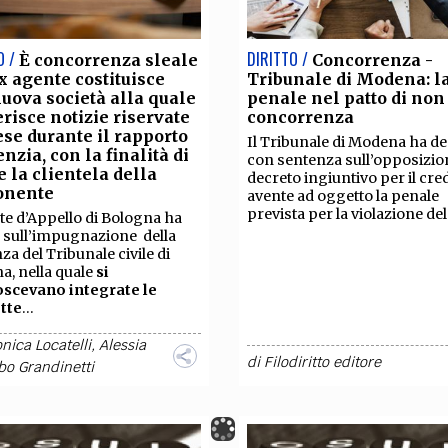
O /
DIRITTO /
È concorrenza sleale
Concorrenza -
ex agente costituisce
Tribunale di Modena: l
uova società alla quale
penale nel patto di non
erisce notizie riservate
concorrenza
se durante il rapporto
Il Tribunale di Modena ha de
enzia, con la finalità di
con sentenza sull’opposizio
e la clientela della
decreto ingiuntivo per il cre
onente
avente ad oggetto la penale
prevista per la violazione del.
te d’Appello di Bologna ha
 sull’impugnazione della
za del Tribunale civile di
, nella quale
si
oscevano integrate le
tte
...
nica Locatelli
,
Alessia
di
Filodiritto editore
o Grandinetti