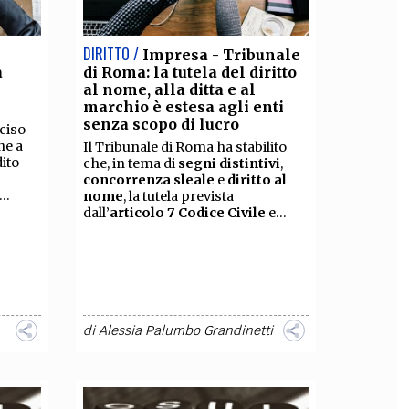
DIRITTO /
Impresa - Tribunale
a
di Roma: la tutela del diritto
al nome, alla ditta e al
marchio è estesa agli enti
senza scopo di lucro
ciso
ne a
Il Tribunale di Roma ha stabilito
dito
che, in tema di
segni distintivi
,
concorrenza sleale
e
diritto al
..
nome
, la tutela prevista
dall’
articolo
7 Codice Civile
e...
di
Alessia Palumbo Grandinetti