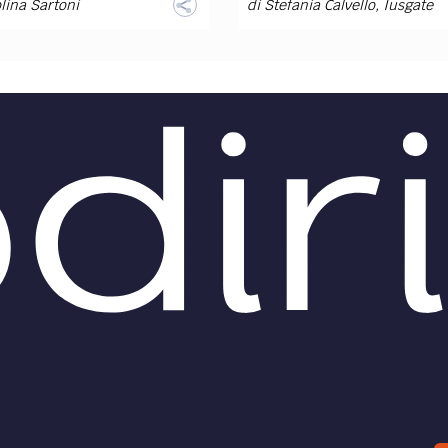
lina Sartoni
di
Stefania Calvello
,
Iusgate
O /
DIRITTO /
Diritto industriale -
Domain name -
nale di Bologna: un
Cassazione Civile: il dir
o clienti non
del titolare del marchi
tuisce banca dati
rinomato non sempre
o costituisce segreto
prevale sul titolare
ndale
dell’identico nome a
dominio
cietà produttrice di
ure ha creato un elenco di
Premessa
tivi di clienti corredato da
Il titolare del marchio
ioni sull’affidabilità degli
previamente registrato non
 Tale elenco, già...
vietare di per sé l’uso del se
distintivo in qualsiasi forma,
quindi anche come domain
...
lina Sartoni
di
Stefania Calvello
,
Iusgate
O /
DIRITTO /
Segreto - Tribunale
Segreto - Tribu