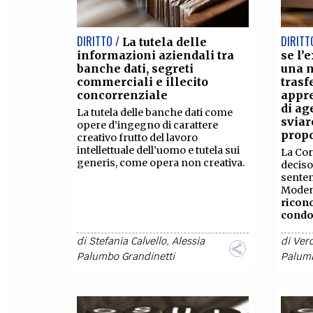
DIRITTO /
DIRITT
La tutela delle
informazioni aziendali tra
se l’
banche dati, segreti
una n
commerciali e illecito
trasf
concorrenziale
appre
di ag
La tutela delle banche dati come
sviar
opere d’ingegno di carattere
prop
creativo frutto del lavoro
intellettuale dell’uomo e tutela sui
La Cor
generis, come opera non creativa.
deciso
senten
Modena
ricon
condo
di
Stefania Calvello
,
Alessia
di
Vero
Palumbo Grandinetti
Palumb