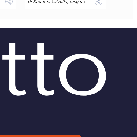
di
Stefania Calvello
,
Iusgate
DIRITTO /
La vicenda Uber, tra
itto
diritto interno e diritto
o non
dell’Unione europea
L’economia della condivisione
(o sharing economy) resta il fulcro
di una battaglia ideologica e
culturale che sembra consumarsi
soprattutto nei tribunali.
 può
gno
 e
di
media LAWS
nale