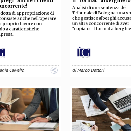
 “pregi” anche i clienti
il “format” alberghiero
TEAM
oncorrente!
Analisi di una sentenza del
AZIONE
COMITATO SCIENTIFICO
AUTORI
CURATORI
FOTOGRAFI
PARTNER
C
Tribunale di Bologna: una so
dotta di appropriazione di
che gestisce alberghi accus
consiste anche nell’operare
un'altra concorrente di aver
a proprio favore con
EXTRA
“copiato” il format alberghie
do a caratteristiche
mpresa.
CODICI
RUBRICHE
LIBRI
PROCEEDINGS
PUBBLICITÀ
CONTATTI
SOCIAL MEDIA
ania Calvello
di
Marco Dettori