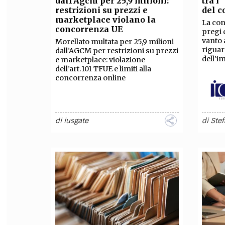
dall’Agcm per 25,9 milioni:
tra i
restrizioni su prezzi e
del c
FILODIRITTO
RED
marketplace violano la
La con
concorrenza UE
pregi 
vanto 
Morellato multata per 25,9 milioni
riguar
dall’AGCM per restrizioni su prezzi
dell’i
e marketplace: violazione
dell’art.101 TFUE e limiti alla
concorrenza online
di
iusgate
di
Stef