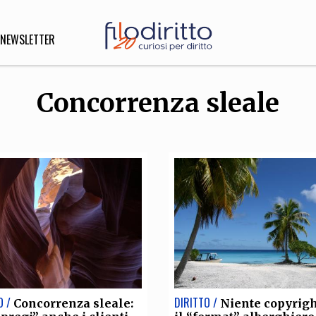
NEWSLETTER
Concorrenza sleale
DIRITTO
lità,
o, Esteri
SOFIA
INNOVAZIONE
che,
Scienze informatiche,
Arte,
ligione
Architettura, Ingegneria
O /
DIRITTO /
Concorrenza sleale:
Niente copyrigh