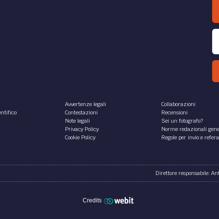
lano: copiatura massiva
di Bologna: concorrenz
formazioni aziendali
sleale per sottrazione d
segreti e storno di
o
dipendenti
specifico, la controversia
osta al Tribunale di Milano
Il caso sottoposto al Tribu
uito ad una perquisizione
Con la recente ordinanza del
uata per effetto di una
febbraio 2017, il Tribunale di
ia-querela...
Bologna si è nuovamente
espresso in merito ad un caso
onio Zama
,
Stefania
di
Antonio Zama
,
Stefania
o
Calvello