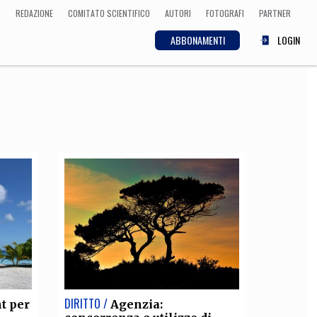
REDAZIONE
COMITATO SCIENTIFICO
AUTORI
FOTOGRAFI
PARTNER
ABBONAMENTI
LOGIN
SCIENZA
ECONOMIA
Matematica, Fisica,
Biologia, Cifrematica,
Medicina
CULTURA
 Cinema, Musica,
Letteratura
DIRITTO /
t per
Agenzia: