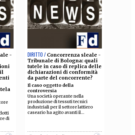
DIRITTO /
ale -
Concorrenza sleale -
Tribunale di Bologna: quali
ioni
tutele in caso di replica delle
il
dichiarazioni di conformità
enti
da parte del concorrente?
Il caso oggetto della
tela
controversia
Una società operante nella
produzione di tessuti tecnici
tore
industriali per il settore lattiero
caseario ha agito avanti il...
otti
re di