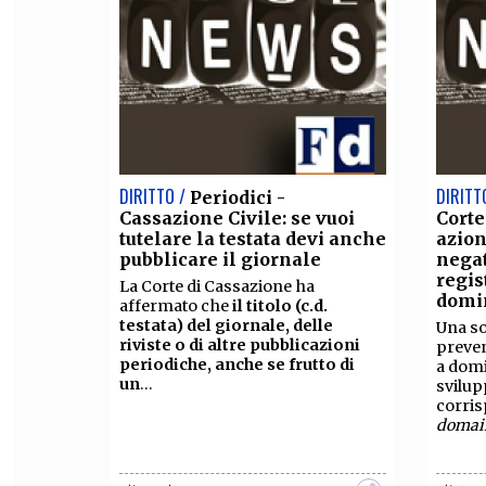
DIRITTO /
DIRITT
Periodici -
Cassazione Civile: se vuoi
Corte
tutelare la testata devi anche
azion
pubblicare il giornale
negat
regis
La Corte di Cassazione ha
domi
affermato che
il titolo (c.d.
testata) del giornale, delle
Una so
riviste o di altre pubblicazioni
preven
periodiche, anche se frutto di
a domi
un
...
svilup
corris
domai