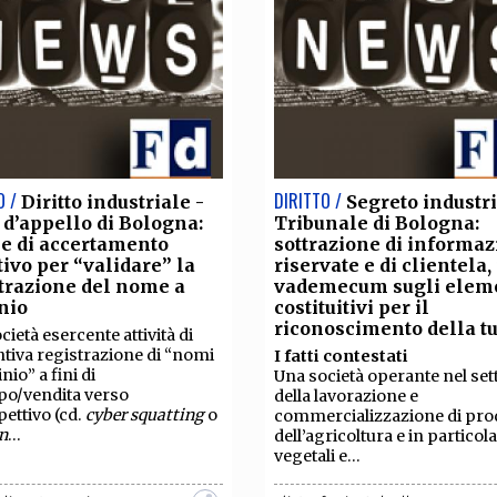
O /
DIRITTO /
Diritto industriale -
Segreto industri
 d’appello di Bologna:
Tribunale di Bologna:
e di accertamento
sottrazione di informaz
ivo per “validare” la
riservate e di clientela, 
trazione del nome a
vademecum sugli elem
nio
costituitivi per il
riconoscimento della tu
cietà esercente attività di
tiva registrazione di “nomi
I fatti contestati
nio” a fini di
Una società operante nel set
po/vendita verso
della lavorazione e
pettivo (cd.
cyber squatting
o
commercializzazione di prod
n
...
dell’agricoltura e in particola
vegetali e...