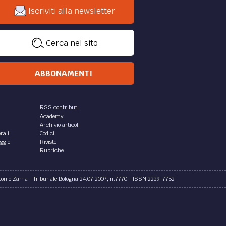
a
i
nale
 6
 di...