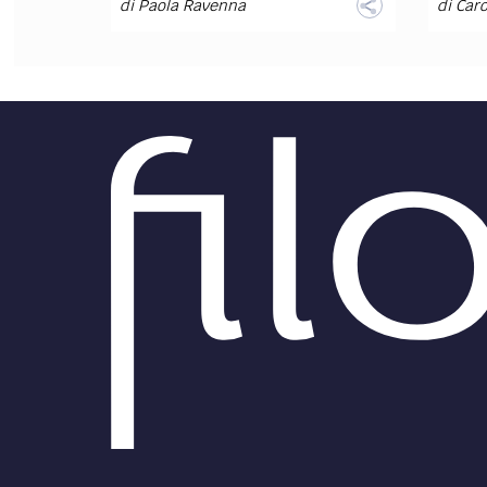
di
Paola Ravenna
di
Caro
DIRITTO /
DIRITT
Segreto industriale -
Tribunale di Bologna: se
Tribu
vuoi ottenere protezione
elenc
delle informazioni riservate
costi
devi provare (anche con
quand
documenti) l’approntamento
azie
delle misure di segretazione
Una so
calzat
Il caso oggetto della
nomina
controversia
indicaz
Il Tribunale di Bologna si è
stessi.
pronunciato in merito ad una
controversia riguardante il
delicato tema della tutela delle...
di
Stefania Calvello
,
Iusgate
di
Caro
DIRITTO /
DIRITT
Azienda - Tribunale