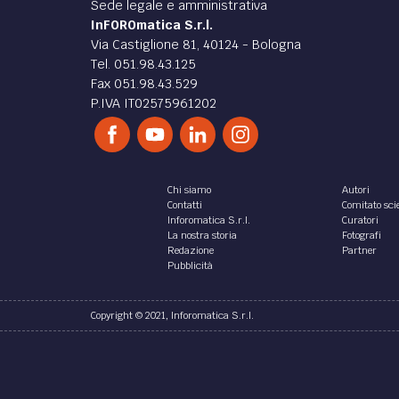
di Parma: nel trasferimento
di Mi
d’azienda il patto di non
di in
concorrenza con i soci della
Il cas
cedente deve essere
Nello 
espressamente convenuto
sottop
fa seg
Chi aliena l’azienda deve astenersi,
effett
per il periodo di cinque anni dal
denunc
trasferimento, dall’iniziare una
nuova impresa che per l’oggetto,
l’ubicazione o altre...
di
Ant
di
Carolina Sartoni
Calvell