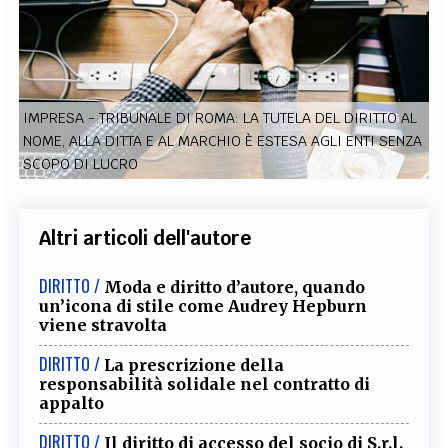
EXTRA
CODICI
RUBRICHE
LIBRI
PROCEEDINGS
PUBBLICITÀ
CONTATTI
SOCIAL MEDIA
IMPRESA - TRIBUNALE DI ROMA: LA TUTELA DEL DIRITTO AL
NOME, ALLA DITTA E AL MARCHIO È ESTESA AGLI ENTI SENZA
SCOPO DI LUCRO
Altri articoli dell'autore
DIRITTO /
Moda e diritto d’autore, quando
un’icona di stile come Audrey Hepburn
viene stravolta
DIRITTO /
La prescrizione della
responsabilità solidale nel contratto di
appalto
DIRITTO /
Il diritto di accesso del socio di S.r.l.