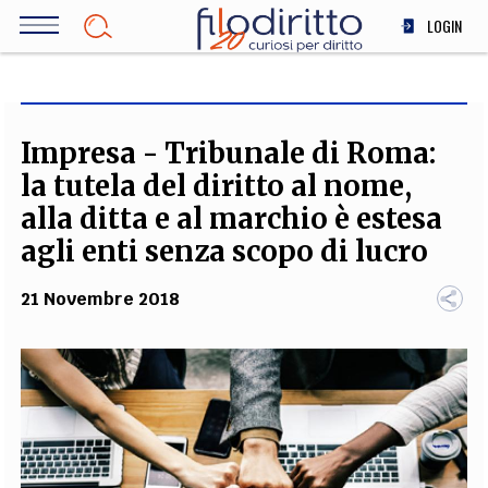
Salta
LOGIN
al
contenuto
DIRITTO
principale
ECONOMIA
SOCIETÀ
Impresa - Tribunale di Roma:
MEDICINA
la tutela del diritto al nome,
SCIENZA
alla ditta e al marchio è estesa
STORIA E FILOSOFIA
agli enti senza scopo di lucro
INNOVAZIONE
21 Novembre 2018
ALTRO
TEAM
FILODIRITTO
REDAZIONE
COMITATO SCIENTIFICO
AUTORI
CURATORI
FOTOGRAFI
PARTNER
COLLABORA CON NOI