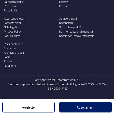
La nostra storia
Fotografi
Redazione
Partner
Pubblicità
Avvertenze legali
Collaborazioni
Contestazioni
Recensioni
Note legali
Sei un fotografo?
Privacy Policy
Norme redazionali generali
Cookie Policy
Regole per invio e referaggio
RSS contributi
Academy
Archivio articoli
Codici
Riviste
Rubriche
Copyright © 2021, Inforomatica S.r.l.
Direttore responsabile: Antonio Zama - Tribunale Bologna 24.07.2007, n.7770 -
ISSN 2239-7752
Credits
Newsletter
Abbonamenti