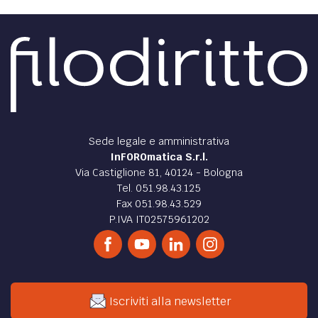
DIRITTO /
Il Recovery Fund non è merce di
scambio
Una riflessione sulla situazione attuale: quando la
responsabilità incontra l'indignazione.
di
Tommaso Bagnulo
ATTUALITÀ /
Covid ultimo atto: silenzi colpevoli,
editoria al collasso e chiacchiere inutili
Un anno vissuto pericolosamente e finito peggio.
di
Riccardo Ruggeri
DIRITTO /
CASHBACK: alcuni profili giuridici del
decreto ministeriale n. 156/2020
Prima parte di un'approfondita analisi sull'istituto del
cashback.
di
Angelo Lucarella