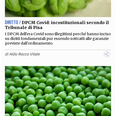
EXTRA
CODICI
RUBRICHE
LIBRI
PROCEEDINGS
PUBBLICITÀ
CONTATTI
DIRITTO /
DPCM Covid: incostituzionali secondo il
Tribunale di Pisa
SOCIAL MEDIA
I DPCM dell'era Covid sono illegittimi perché hanno inciso
su diritti fondamentali pur essendo sottratti alle garanzie
previste dall’ordinamento.
di
Aldo Rocco Vitale