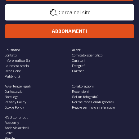
ATTUALITÀ /
È arrivato il freddo, ma non il fuoco
che riscalda
Quando faceva davvero fretto e non c’era il bolier … buio,
freddo, caldo e luce.
di
Riccardo Ruggeri
DIRITTO /
Pronto intervento forense
Per la ragionevolezza delle regole, IBL i offrire assistenza
legale a coloro i quali dovessero vedersi contestare il
mancato rispetto del DPCM.
di
Ibl - Istituto Bruno Leoni
ATTUALITÀ /
Bonus Extra Cashback di Natale: dall’8
dicembre chi paga con carte di credito avrà
diritto al rimborso del 10% fino a 150 euro.
Scopri come ottenere il rimborso
Dall'8 dicembre e fino al 31 dicembre, con Extra Cashback
di Natale, sono sufficienti 10 acquisti con carte di credito