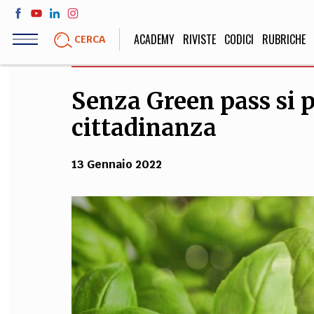
Salta
al
ACADEMY
RIVISTE
CODICI
RUBRICHE
CERCA
contenuto
principale
Senza Green pass si p
LIFE STYLE
SOCIETÀ
cittadinanza
Sport, Cucina, Viaggi,
Politica, Attua
Moda
Educazione, Lavor
13 Gennaio 2022
STORIA E FILO
Scienze stori
umanistiche, Re