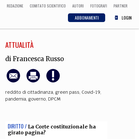
REDAZIONE
COMITATO SCIENTIFICO
AUTORI
FOTOGRAFI
PARTNER
ABBONAMENTI
LOGIN
ATTUALITÀ
SCIENZA
ECONOMIA
Matematica, Fisica,
di
Francesca Russo
Biologia, Cifrematica,
Medicina
reddito di cittadinanza
,
green pass
,
Covid-19
,
CULTURA
pandemia
,
governo
,
DPCM
 Cinema, Musica,
Letteratura
DIRITTO /
La Corte costituzionale ha
girato pagina?