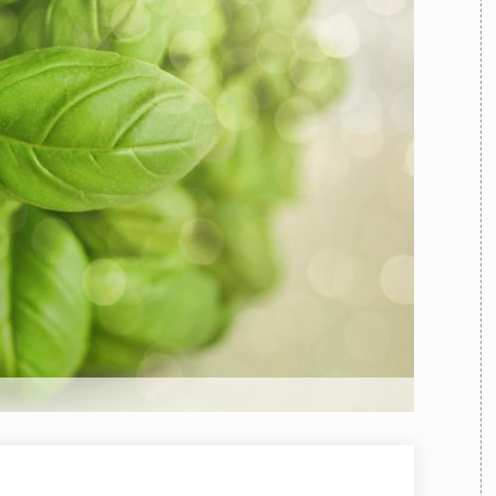
TEAM
AZIONE
COMITATO SCIENTIFICO
AUTORI
CURATORI
FOTOGRAFI
PARTNER
C
EXTRA
CODICI
RUBRICHE
LIBRI
PROCEEDINGS
PUBBLICITÀ
CONTATTI
SOCIAL MEDIA