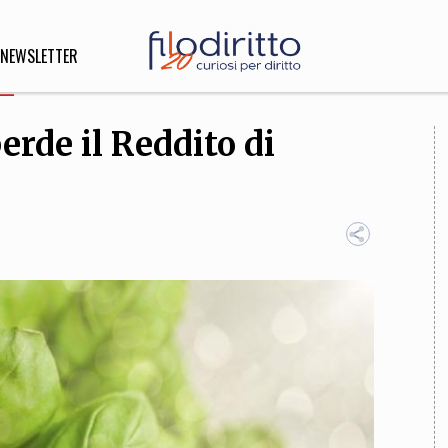
NEWSLETTER
erde il Reddito di
DIRITTO
lità,
o, Esteri
SOFIA
INNOVAZIONE
che,
Scienze informatiche,
Arte,
ligione
Architettura, Ingegneria