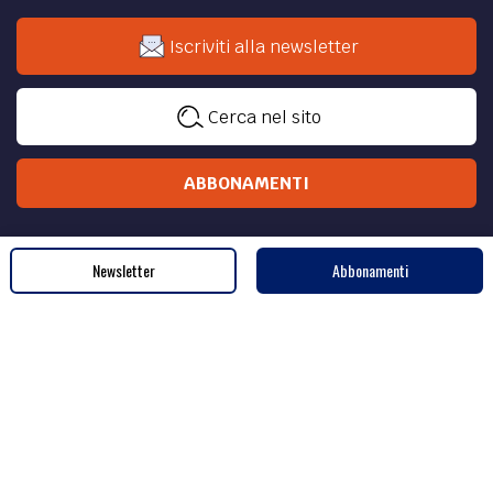
STORIA /
Le residenze austro-estensi di Vienna
Il passato austro-estense raccontato da alcuni luoghi
viennesi che sottolineano il legame di Modena e dei suoi
duchi con la capitale imperiale.
di
Riccardo Pallotti
Newsletter
Abbonamenti
Sede legale e amministrativa