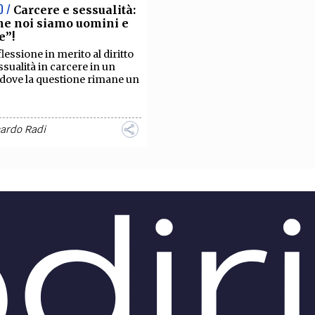
O /
Carcere e sessualità:
he noi siamo uomini e
e”!
flessione in merito al diritto
essualità in carcere in un
dove la questione rimane un
cardo Radi