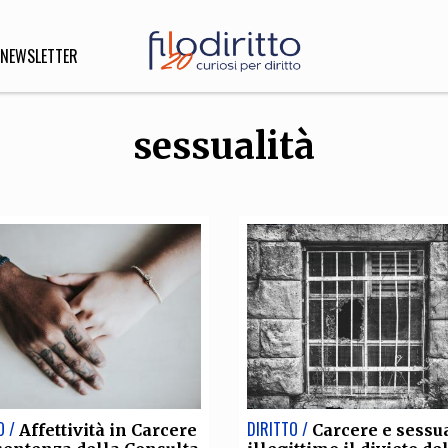
NEWSLETTER
sessualità
DIRITTO
lità,
o, Esteri
SOFIA
INNOVAZIONE
che,
Scienze informatiche,
Arte,
ligione
Architettura, Ingegneria
O /
DIRITTO /
Affettività in Carcere
Carcere e sessua