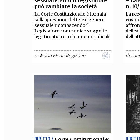
sessuale: solo il legislatore
– La 
può cambiare la società
n. 10
FILODIRITTO
RED
La Corte Costituzionale è tornata
La rec
sulla questione del terzo genere
costit
sessuale riconoscendo il
affron
Legislatore come unico soggetto
delicat
legittimato a cambiamenti radicali
dell’af
di
Maria Elena Ruggiano
di
Luci
DIRITTO /
DIRITT
Corte Costituzionale: