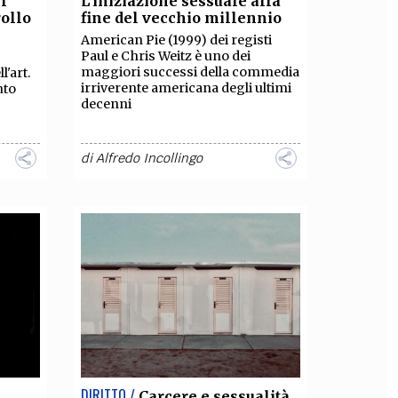
l'
L’iniziazione sessuale alla
rollo
fine del vecchio millennio
OLLABORA CON NOI
American Pie (1999) dei registi
Paul e Chris Weitz è uno dei
maggiori successi della commedia
l'art.
irriverente americana degli ultimi
nto
decenni
di
Alfredo Incollingo
DIRITTO /
Carcere e sessualità