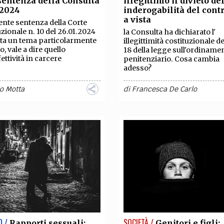
sentenza della Consulta
illegittimo il divieto del
TEAM
/2024
inderogabilità del cont
AZIONE
COMITATO SCIENTIFICO
AUTORI
CURATORI
FOTOGRAFI
PARTNER
C
a vista
ente sentenza della Corte
uzionale n. 10 del 26.01.2024
la Consulta ha dichiarato l'
ta un tema particolarmente
illegittimità costituzionale del
EXTRA
o, vale a dire quello
18 della legge sull'ordiname
fettività in carcere
penitenziario. Cosa cambia
CODICI
RUBRICHE
LIBRI
PROCEEDINGS
PUBBLICITÀ
CONTATTI
adesso?
o Motta
di
Francesca De Carlo
SOCIAL MEDIA
O /
SOCIETÀ /
Rapporti sessuali:
Genitori e figli: