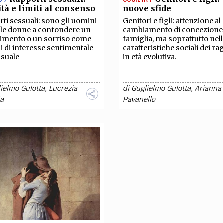
ità e limiti al consenso
nuove sfide
ti sessuali: sono gli uomini
Genitori e figli: attenzione al
lle donne a confondere un
cambiamento di concezione 
imento o un sorriso come
famiglia, ma soprattutto nel
i di interesse sentimentale
caratteristiche sociali dei ra
ssuale
in età evolutiva.
ielmo Gulotta
,
Lucrezia
di
Guglielmo Gulotta
,
Arianna
la
Pavanello