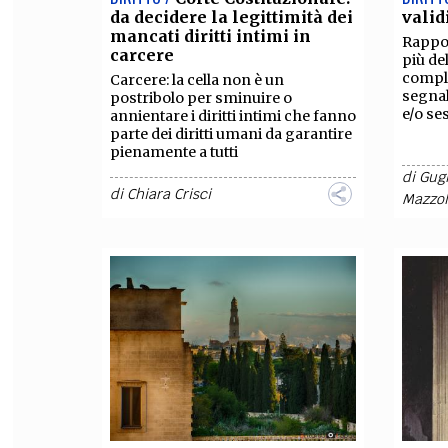
da decidere la legittimità dei
valid
mancati diritti intimi in
Rappor
carcere
più de
compl
Carcere: la cella non è un
segnal
postribolo per sminuire o
e/o se
annientare i diritti intimi che fanno
parte dei diritti umani da garantire
pienamente a tutti
di
Gugl
di
Chiara Crisci
Mazzo