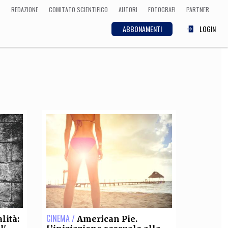
REDAZIONE
COMITATO SCIENTIFICO
AUTORI
FOTOGRAFI
PARTNER
ABBONAMENTI
LOGIN
SCIENZA
ECONOMIA
Matematica, Fisica,
Biologia, Cifrematica,
Medicina
CULTURA
 Cinema, Musica,
Letteratura
CINEMA /
lità:
American Pie.