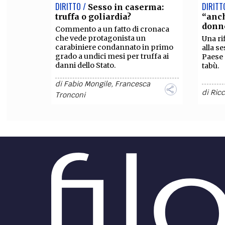
DIRITTO /
DIRITT
Sesso in caserma:
truffa o goliardia?
“anc
donn
Commento a un fatto di cronaca
che vede protagonista un
Una ri
carabiniere condannato in primo
alla s
grado a undici mesi per truffa ai
Paese 
danni dello Stato.
tabù.
di
Fabio Mongile
,
Francesca
di
Ric
Tronconi