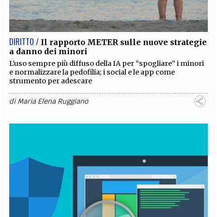
EXTRA
CODICI
RUBRICHE
LIBRI
PROCEEDINGS
PUBBLICITÀ
CONTATTI
DIRITTO /
Il rapporto METER sulle nuove strategie
a danno dei minori
SOCIAL MEDIA
L'uso sempre più diffuso della IA per “spogliare” i minori
e normalizzare la pedofilia; i social e le app come
strumento per adescare
di
Maria Elena Ruggiano