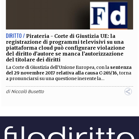
DIRITTO /
Pirateria - Corte di Giustizia UE: la
registrazione di programmi televisivi su una
piattaforma cloud può configurare violazione
del diritto d’autore se manca l’autorizzazione
del titolare dei diritti
La Corte di Giustizia dell’Unione Europea, con la
sentenza
del 29 novembre 2017 relativa alla causa C-265/16,
torna
a pronunciarsi su una questione inerente la...
di
Niccolò Busetto
DIRITTO /
Informazione o pubblicità dei prodotti
farmaceutici? L’interpretazione del Tribunale di
Milano
Secondo una recente sentenza del Tribunale civile di
Milano, la pubblicazione da parte di una società