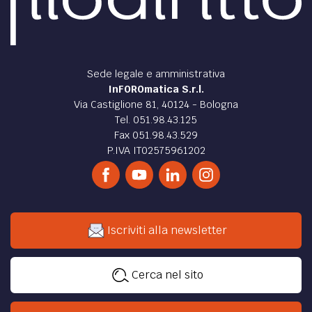
farmaceutica, sia sul proprio sito web che a mezzo
stampa...
di
media LAWS
DIRITTO /
Una pronuncia problematica in tema di
responsabilità del gestore del sito web per i
commenti dei lettori
La Corte di Cassazione è tornata ad occuparsi di un tema
di non semplice soluzione e che costituisce un buon
esempio delle nuove questioni aperte con l’avvento...
di
media LAWS