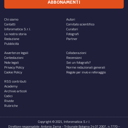
DIRITTO /
Software - Tribunale di Milano:
risoluzione di contratto di fornitura software e
sito web
Il contratto stipulato tra una
software house
e una società
editrice, avente ad oggetto
la fornitura di un prodotto
informatico
– nel caso di specie un
software
...
di
Marco Dettori
DIRITTO /
La Corte di Strasburgo torna sulla
responsabilità del gestore del sito: il caso Rolf
Anders Daniel Pihl c. Svezia
La ricerca di un punto di equilibrio tra tutela dei diritti della
personalità e libertà di espressione sul web e, più in
particolare, l’individuazione dei...