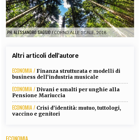
EXTRA
CODICI
RUBRICHE
LIBRI
PROCEEDINGS
PUBBLICITÀ
CONTATTI
PH. ALESSANDRO SAGGIO
/
CORNO ALLE SCALE, 2018
SOCIAL MEDIA
Altri articoli dell'autore
ECONOMIA /
Finanza strutturata e modelli di
business dell’industria musicale
ECONOMIA /
Divani e smalti per unghie alla
Pensione Mariuccia
ECONOMIA /
Crisi d’identità: mutuo, tuttologi,
vaccino e genitori
ECONOMIA