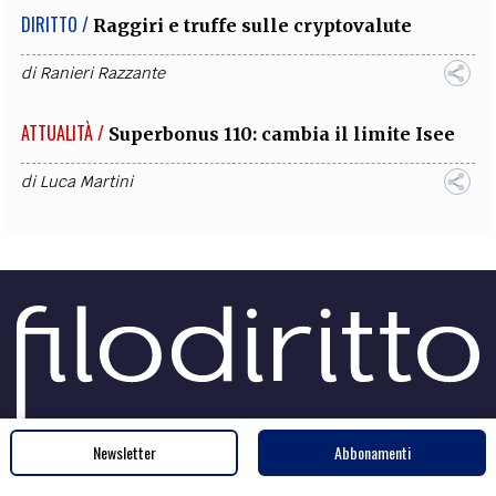
DIRITTO /
Raggiri e truffe sulle cryptovalute
di
Ranieri Razzante
ATTUALITÀ /
Superbonus 110: cambia il limite Isee
di
Luca Martini
Newsletter
Abbonamenti
Sede legale e amministrativa
InFOROmatica S.r.l.