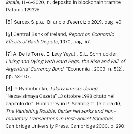
locale,
11-6-2020, n. deposito in blockchain tramite
Patamu 129326.
[5]
Sardex S.p.a., Bilancio d’esercizio 2019, pag. 40.
[6]
Central Bank of Ireland,
Report on Economic
Effects of Bank Dispute
, 1970, pag. 47.
[7]
A. De la Torre, E. Levy Yeyati, S.L. Schmuckler,
Living and Dying With Hard Pegs: the Rise and Fall of
Argentina’ Currency Bond
, “Economia”, 2003, n. 5(2),
pp. 43-107.
[8]
P. Ryabchenko,
Talony vmeste deneg
,
“Nezavisimaya Gazeta” 13 ottobre 1998 citato nel
capitolo di C. Humphrey in P. Seabright, (a cura di),
The Vanishing Rouble; Barter Networks and Non-
monetary Transactions in Post-Soviet Societies
,
Cambridge University Press, Cambridge 2000, p. 290.