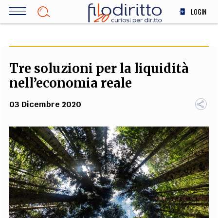
Salta
LOGIN
al
contenuto
DIRITTO
principale
ECONOMIA
SOCIETÀ
Tre soluzioni per la liquidità
MEDICINA
nell’economia reale
SCIENZA
03 Dicembre 2020
STORIA E FILOSOFIA
INNOVAZIONE
ALTRO
TEAM
FILODIRITTO
REDAZIONE
COMITATO SCIENTIFICO
AUTORI
CURATORI
FOTOGRAFI
PARTNER
COLLABORA CON NOI