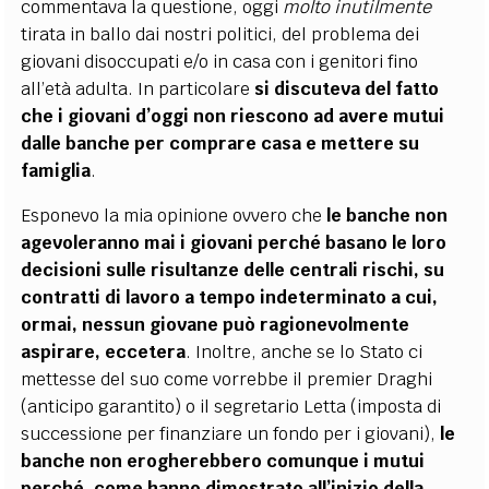
commentava la questione, oggi
molto inutilmente
tirata in ballo dai nostri politici, del problema dei
giovani disoccupati e/o in casa con i genitori fino
all’età adulta. In particolare
si discuteva del fatto
che i giovani d’oggi non riescono ad avere mutui
dalle banche per comprare casa e mettere su
famiglia
.
Esponevo la mia opinione ovvero che
le banche non
agevoleranno mai i giovani perché basano le loro
decisioni sulle risultanze delle centrali rischi, su
contratti di lavoro a tempo indeterminato a cui,
ormai, nessun giovane può ragionevolmente
aspirare, eccetera
. Inoltre, anche se lo Stato ci
mettesse del suo come vorrebbe il premier Draghi
(anticipo garantito) o il segretario Letta (imposta di
successione per finanziare un fondo per i giovani),
le
banche non erogherebbero comunque i mutui
perché, come hanno dimostrato all’inizio della