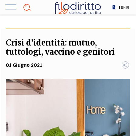
Salta
LOGIN
al
contenuto
DIRITTO
principale
ECONOMIA
SOCIETÀ
Crisi d’identità: mutuo,
MEDICINA
tuttologi, vaccino e genitori
SCIENZA
01 Giugno 2021
STORIA E FILOSOFIA
INNOVAZIONE
ALTRO
TEAM
FILODIRITTO
REDAZIONE
COMITATO SCIENTIFICO
AUTORI
CURATORI
FOTOGRAFI
PARTNER
COLLABORA CON NOI