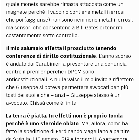
quale moneta sarebbe rimasta attaccata come un
magnete perché il vaccino contiene metalli ferrosi
che poi (aggiunse) non sono nemmeno metalli ferrosi,
ma sensori che consentono a Bill Gates di tenermi
costantemente sotto controllo.
Il mio salumaio affetta il prosciutto tenendo
conferenze di diritto costituzionale
. L’anno scorso
è andato dai Carabinieri a presentare una denuncia
contro il premier perché i DPCM sono
anticostituzionali. A nulla valse il mio invito a riflettere
che Giuseppe si poteva permettere avvocati ben più
tosti dei suoi e che – anzi – Giuseppe stesso è un
avvocato. Chissà come è finita.
La terra è piatta. In effetti non è proprio tonda
perché è uno sferoide oblato
. Ma, allora, come ha
fatto la spedizione di Ferdinando Magellano a partire
da Siviglia il 10 agosto 1519 e tornarci il 6 settembre