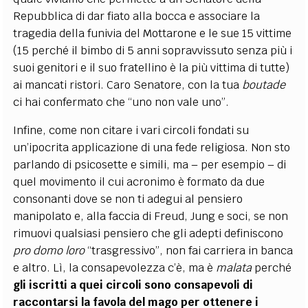
Repubblica di dar fiato alla bocca e associare la
tragedia della funivia del Mottarone e le sue 15 vittime
(15 perché il bimbo di 5 anni sopravvissuto senza più i
suoi genitori e il suo fratellino è la più vittima di tutte)
ai mancati ristori. Caro Senatore, con la tua
boutade
ci hai confermato che “uno non vale uno”.
Infine, come non citare i vari circoli fondati su
un’ipocrita applicazione di una fede religiosa. Non sto
parlando di psicosette e simili, ma – per esempio – di
quel movimento il cui acronimo è formato da due
consonanti dove se non ti adegui al pensiero
manipolato e, alla faccia di Freud, Jung e soci, se non
rimuovi qualsiasi pensiero che gli adepti definiscono
pro domo loro
“trasgressivo”, non fai carriera in banca
e altro. Lì, la consapevolezza c’è, ma è
malata
perché
gli iscritti a quei circoli sono consapevoli di
raccontarsi la favola del mago per ottenere i