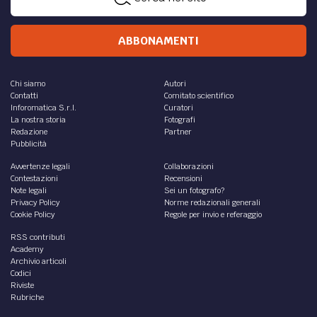
ABBONAMENTI
Chi siamo
Autori
Contatti
Comitato scientifico
Inforomatica S.r.l.
Curatori
La nostra storia
Fotografi
Redazione
Partner
Pubblicità
Avvertenze legali
Collaborazioni
Contestazioni
Recensioni
Note legali
Sei un fotografo?
Privacy Policy
Norme redazionali generali
Cookie Policy
Regole per invio e referaggio
RSS contributi
Academy
Archivio articoli
Codici
Riviste
Rubriche