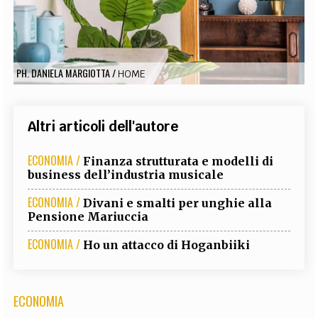
EXTRA
CODICI
RUBRICHE
LIBRI
PROCEEDINGS
PUBBLICITÀ
CONTATTI
PH. DANIELA MARGIOTTA
/
HOME
SOCIAL MEDIA
Altri articoli dell'autore
ECONOMIA /
Finanza strutturata e modelli di
business dell’industria musicale
ECONOMIA /
Divani e smalti per unghie alla
Pensione Mariuccia
ECONOMIA /
Ho un attacco di Hoganbiiki
ECONOMIA