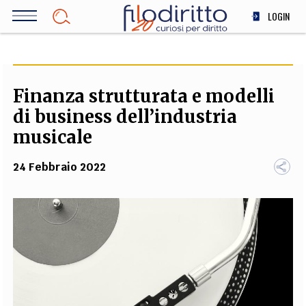
Salta
LOGIN
al
contenuto
DIRITTO
principale
ECONOMIA
SOCIETÀ
Finanza strutturata e modelli
MEDICINA
di business dell’industria
SCIENZA
musicale
STORIA E FILOSOFIA
24 Febbraio 2022
INNOVAZIONE
ALTRO
TEAM
FILODIRITTO
REDAZIONE
COMITATO SCIENTIFICO
AUTORI
CURATORI
FOTOGRAFI
PARTNER
COLLABORA CON NOI