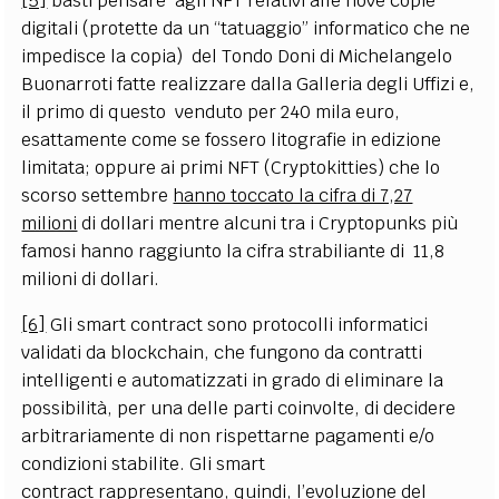
[5]
basti pensare agli NFT relativi alle nove copie
digitali (protette da un “tatuaggio” informatico che ne
impedisce la copia) del Tondo Doni di Michelangelo
Buonarroti fatte realizzare dalla Galleria degli Uffizi e,
il primo di questo venduto per 240 mila euro,
esattamente come se fossero litografie in edizione
limitata; oppure ai primi NFT (Cryptokitties) che lo
scorso settembre
hanno toccato la cifra di 7,27
milioni
di dollari mentre alcuni tra i Cryptopunks più
famosi hanno raggiunto la cifra strabiliante di 11,8
milioni di dollari.
[6]
Gli smart contract sono protocolli informatici
validati da blockchain, che fungono da contratti
intelligenti e automatizzati in grado di eliminare la
possibilità, per una delle parti coinvolte, di decidere
arbitrariamente di non rispettarne pagamenti e/o
condizioni stabilite. Gli smart
contract rappresentano, quindi, l’evoluzione del