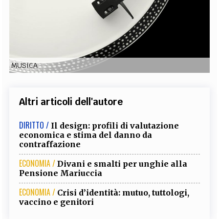
EXTRA
CODICI
RUBRICHE
LIBRI
PROCEEDINGS
PUBBLICITÀ
CONTATTI
SOCIAL MEDIA
MUSICA
Altri articoli dell'autore
DIRITTO /
Il design: profili di valutazione
economica e stima del danno da
contraffazione
ECONOMIA /
Divani e smalti per unghie alla
Pensione Mariuccia
ECONOMIA /
Crisi d’identità: mutuo, tuttologi,
vaccino e genitori