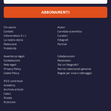
ABBONAMENTI
Chi siamo
Autori
Contatti
Comitato scientifico
Inforomatica S.r.l.
Curatori
La nostra storia
Fotografi
Redazione
Partner
Pubblicità
Avvertenze legali
Collaborazioni
Contestazioni
Recensioni
Note legali
Sei un fotografo?
Privacy Policy
Norme redazionali generali
Cookie Policy
Regole per invio e referaggio
RSS contributi
Academy
Archivio articoli
Codici
Riviste
Rubriche