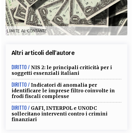
EXTRA
CODICI
RUBRICHE
LIBRI
PROCEEDINGS
PUBBLICITÀ
CONTATTI
LIMITE AL CONTANTE
SOCIAL MEDIA
Altri articoli dell'autore
DIRITTO /
NIS 2: le principali criticità per i
soggetti essenziali italiani
DIRITTO /
Indicatori di anomalia per
identificare le imprese filtro coinvolte in
frodi fiscali complesse
DIRITTO /
GAFI, INTERPOL e UNODC
sollecitano interventi contro i crimini
finanziari