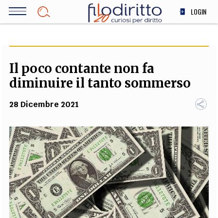
Salta
LOGIN
al
contenuto
DIRITTO
principale
ECONOMIA
SOCIETÀ
Il poco contante non fa
MEDICINA
diminuire il tanto sommerso
SCIENZA
28 Dicembre 2021
STORIA E FILOSOFIA
INNOVAZIONE
ALTRO
TEAM
FILODIRITTO
REDAZIONE
COMITATO SCIENTIFICO
AUTORI
CURATORI
FOTOGRAFI
PARTNER
COLLABORA CON NOI