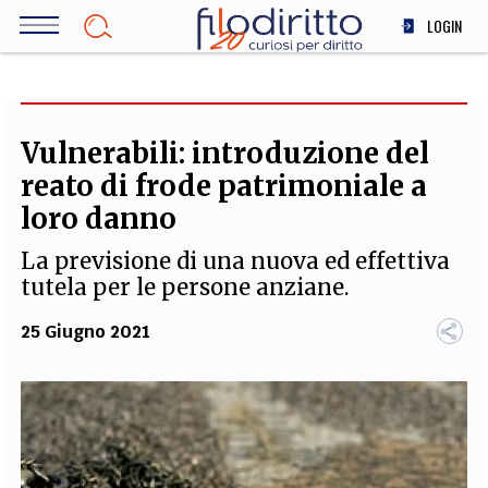
Salta
LOGIN
al
contenuto
DIRITTO
principale
ECONOMIA
SOCIETÀ
Vulnerabili: introduzione del
MEDICINA
reato di frode patrimoniale a
SCIENZA
loro danno
STORIA E FILOSOFIA
La previsione di una nuova ed effettiva
INNOVAZIONE
tutela per le persone anziane.
ALTRO
25 Giugno 2021
TEAM
FILODIRITTO
REDAZIONE
COMITATO SCIENTIFICO
AUTORI
CURATORI
FOTOGRAFI
PARTNER
COLLABORA CON NOI