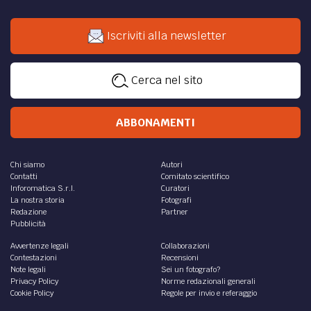
Iscriviti alla newsletter
Cerca nel sito
ABBONAMENTI
Chi siamo
Autori
Contatti
Comitato scientifico
Inforomatica S.r.l.
Curatori
La nostra storia
Fotografi
Redazione
Partner
Pubblicità
Avvertenze legali
Collaborazioni
Contestazioni
Recensioni
Note legali
Sei un fotografo?
Privacy Policy
Norme redazionali generali
Cookie Policy
Regole per invio e referaggio