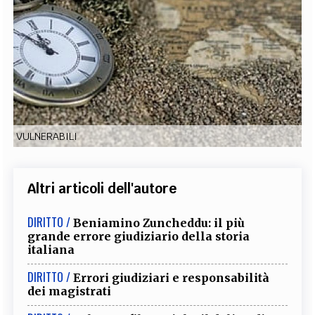
EXTRA
CODICI
RUBRICHE
LIBRI
PROCEEDINGS
PUBBLICITÀ
CONTATTI
SOCIAL MEDIA
VULNERABILI
Altri articoli dell'autore
DIRITTO /
Beniamino Zuncheddu: il più
grande errore giudiziario della storia
italiana
DIRITTO /
Errori giudiziari e responsabilità
dei magistrati