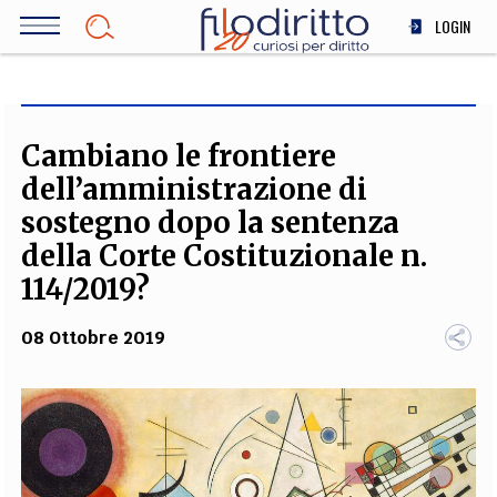
Salta
LOGIN
al
contenuto
DIRITTO
principale
ECONOMIA
SOCIETÀ
Cambiano le frontiere
MEDICINA
dell’amministrazione di
SCIENZA
sostegno dopo la sentenza
STORIA E FILOSOFIA
della Corte Costituzionale n.
INNOVAZIONE
114/2019?
ALTRO
08 Ottobre 2019
TEAM
FILODIRITTO
REDAZIONE
COMITATO SCIENTIFICO
AUTORI
CURATORI
FOTOGRAFI
PARTNER
COLLABORA CON NOI