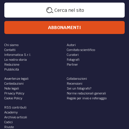
Cerca nel sito
ABBONAMENTI
Chi siamo
Autori
Contatti
Comitato scientifico
Inforomatica S.r.l.
Curatori
La nostra storia
Fotografi
Redazione
Partner
Pubblicità
Avvertenze legali
Collaborazioni
Contestazioni
Recensioni
Note legali
Sei un fotografo?
Privacy Policy
Norme redazionali generali
Cookie Policy
Regole per invio e referaggio
RSS contributi
Academy
Archivio articoli
Codici
Riviste