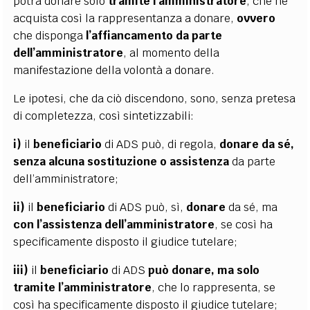
potrà donare solo
tramite l’amministratore
,
che ne
acquista così la rappresentanza a donare,
ovvero
che disponga
l’affiancamento da parte
dell’amministratore
, al momento della
manifestazione della volontà a donare.
Le ipotesi, che da ciò discendono, sono, senza pretesa
di completezza, così sintetizzabili:
i)
il
beneficiario
di ADS può, di regola,
donare da sé,
senza alcuna sostituzione o assistenza
da parte
dell’amministratore;
ii)
il
beneficiario
di ADS può, sì,
donare
da sé, ma
con l’assistenza dell’amministratore
, se così ha
specificamente disposto il giudice tutelare;
iii)
il
beneficiario
di ADS
può donare, ma solo
tramite l’amministratore
, che lo rappresenta, se
così ha specificamente disposto il giudice tutelare;