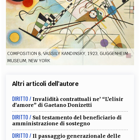
EXTRA
CODICI
RUBRICHE
LIBRI
PROCEEDINGS
PUBBLICITÀ
CONTATTI
SOCIAL MEDIA
COMPOSITION 8, VASSILY KANDINSKY, 1923, GUGGENHEIM
MUSEUM, NEW YORK
Altri articoli dell'autore
DIRITTO /
Invalidità contrattuali ne’ “L’elisir
d’amore” di Gaetano Donizetti
DIRITTO /
Sul testamento del beneficiario di
amministrazione di sostegno
DIRITTO /
Il passaggio generazionale delle