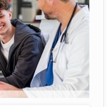
TEAM
AZIONE
COMITATO SCIENTIFICO
AUTORI
CURATORI
FOTOGRAFI
PARTNER
C
EXTRA
CODICI
RUBRICHE
LIBRI
PROCEEDINGS
PUBBLICITÀ
CONTATTI
SOCIAL MEDIA