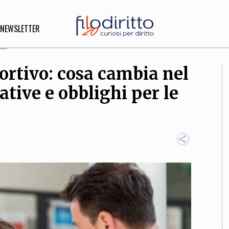
NEWSLETTER
ortivo: cosa cambia nel
DIRITTO
tive e obblighi per le
lità,
o, Esteri
SOFIA
INNOVAZIONE
che,
Scienze informatiche,
Arte,
ligione
Architettura, Ingegneria