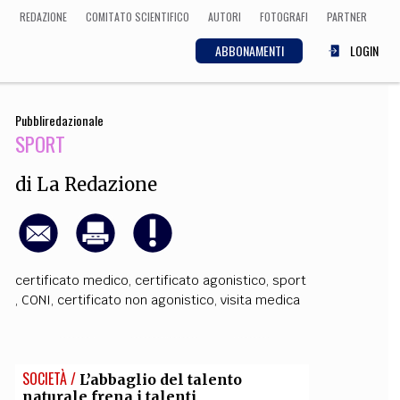
REDAZIONE
COMITATO SCIENTIFICO
AUTORI
FOTOGRAFI
PARTNER
ABBONAMENTI
LOGIN
Pubbliredazionale
SCIENZA
SPORT
ECONOMIA
Matematica, Fisica,
Biologia, Cifrematica,
di
La Redazione
Medicina
CULTURA
certificato medico
,
certificato agonistico
,
sport
,
CONI
,
certificato non agonistico
,
visita medica
 Cinema, Musica,
Letteratura
SOCIETÀ /
L’abbaglio del talento
naturale frena i talenti