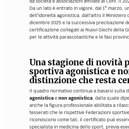
da società e associazioni affiliate al Coni. Il 
Da un lato è entrato in vigore, dal 1° marzo, u
dell'idoneità agonistica, dall'altro il Ministero
dicembre 2025 e la successiva precisazione del
certificazione collegati ai Nuovi Giochi della G
per le attività parascolastiche e le fasi prov
Una stagione di novità p
sportiva a
gonistica e no
distinzione che resta ce
Il quadro normativo continua a basarsi sulla di
agonistica
e
non agonistica
, dalla quale dip
anche la figura professionale abilitata a rilascia
tesserati che le rispettive Federazioni sportiv
riconoscono come tali, il certificato può esse
specialista in medicina dello sport, previa es