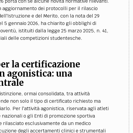
2026 porta con sé alcune novità normative rilevanti.
n aggiornamento dei protocolli per il rilascio
 dell'Istruzione e del Merito, con la nota del 29
 5 gennaio 2026, ha chiarito gli obblighi di
ioventù, istituiti dalla legge 25 marzo 2025, n. 41,
inciali delle competizioni studentesche.
er la certificazione
n agonistica: una
ntrale
stinzione, ormai consolidata, tra attività
ende non solo il tipo di certificato richiesto ma
rlo. Per l'attività agonistica, riservata agli atleti
e nazionali o gli Enti di promozione sportiva
re rilasciato esclusivamente da un medico
ecuzione degli accertamenti clinici e strumentali