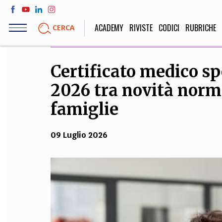
Salta
al
ACADEMY
RIVISTE
CODICI
RUBRICHE
CERCA
contenuto
principale
Certificato medico sp
LIFE STYLE
SOCIETÀ
2026 tra novità norma
Sport, Cucina, Viaggi,
Politica, Attua
Moda
Educazione, Lavor
famiglie
09 Luglio 2026
STORIA E FILO
Scienze stori
umanistiche, Re