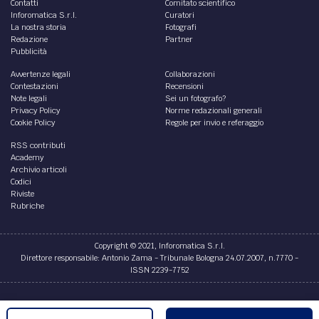
Contatti
Comitato scientifico
Inforomatica S.r.l.
Curatori
La nostra storia
Fotografi
Redazione
Partner
Pubblicità
Avvertenze legali
Collaborazioni
Contestazioni
Recensioni
Note legali
Sei un fotografo?
Privacy Policy
Norme redazionali generali
Cookie Policy
Regole per invio e referaggio
RSS contributi
Academy
Archivio articoli
Codici
Riviste
Rubriche
Copyright © 2021, Inforomatica S.r.l.
Direttore responsabile: Antonio Zama - Tribunale Bologna 24.07.2007, n.7770 -
ISSN 2239-7752
Credits