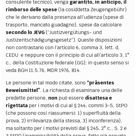
consulente tecnico), venga
garantito, in anticipo, il
rimborso delle spese
(la cosiddetta Zeugengebühr)
che le derivano dalla presenza all’udienza (spese di
trasporto, mancato guadagno), spese da calcolare
secondo lo JEVG
(“Justizvergütungs- und
Justizentschädigungsgesetz”). Queste disposizioni
non contrastano con l’articolo 6, comma 3, lett. d,
CEDU e neppure con il principio di cui all’articolo 3, 1°
c., della Costituzione federale (GG); in questo senso si
veda BGH 11.5.76, MDR 1976, 814.
Le persone in tal modo citate, sono
“präsentes
Beweismittel”
. La richiesta di esaminare una delle
predette persone,
non
può essere
disattesa e
rigettata
per i motivi di cui al § 244, commi 3-5, StPO
(che possono cosí riassumersi: 1) superfluità della
prova, 2) irrilevanza della stessa, 3) inconferenza),
ma soltanto per i motivi previsti dal § 245, 2° c., S. 2 e
3 StPO (inammissibilità della prova, fatto già provato,