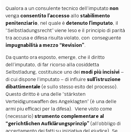
Qualora a un consulente tecnico dell’imputato
non
venga
consentito l’accesso
allo
stabilimento
penitenziario
, nel quale è
detenuto l’imputato
, il
“Selbstladungsrecht” viene leso e il principio di parità
tra accusa e difesa risulta violato, con conseguente
impugnabilità a mezzo “Revision”
.
Da quanto ora esposto, emerge, che il diritto
dell’imputato, di far ricorso alla cosiddetta
Selbstladung, costituisce uno dei
modi più incisivi
–
di cui dispone l’imputato – di influire
sull’istruzione
dibattimentale
(e sullo stesso esito del processo).
Questo diritto è una delle “stärksten
Verteidigunswaffen des Angeklagten” (è una delle
armi piu efficaci per la difesa). Viene visto come
(necessario)
strumento complementare al
“gerichtlichen
Aufklärungsprinzip”
(all’obbligo di
accertamento dei fatti su iniziativa del giudice). Se