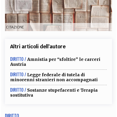
EXTRA
CODICI
RUBRICHE
LIBRI
PROCEEDINGS
PUBBLICITÀ
CONTATTI
CITAZIONE
SOCIAL MEDIA
Altri articoli dell'autore
DIRITTO /
Amnistia per “sfoltire” le carceri
Austria
DIRITTO /
Legge federale di tutela di
minorenni stranieri non accompagnati
DIRITTO /
Sostanze stupefacenti e Terapia
sostitutiva
DIRITTO