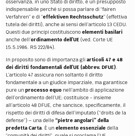
osservanza, in uno Stato di diritto, è un presupposto
indispensabile perché si possa parlare di “fairen
Verfahren” e di “
effektiven Rechtsschutz
” (effettiva
tutela dei diritti), anche ai sensi dell’articolo 13 CEDU.
Questi due principi costituiscono
elementi basilari
anche dell’
ordinamento dell’UE
(ved. Corte UE
15.5.1986. RS 222/84).
In proposito sono di importanza gli
articoli 47 e 48
dei diritti fondamentali dell’UE (abbrev.
DFUE)
.
L’articolo 47 assicura non soltanto il diritto
fondamentale a un giudice imparziale, ma garantisce
pure un
processo equo
nell’ambito di applicazione
dell’ordinamento dell’UE; costituisce - insieme
all’articolo 48 DFUE, che sancisce, specificamente, il
rispetto dei diritti di difesa dell’imputato (“droits de la
defense”) – una delle
“pietre angolari” della
predetta
Carta
. È un
elemento essenziale
della
“comunità dei diritti”, quale si proclama l’UE.