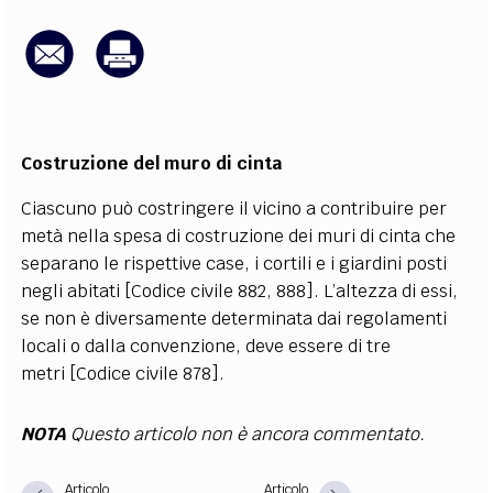
EXTRA
CODICI
RUBRICHE
LIBRI
PROCEEDINGS
PUBBLICITÀ
CONTATTI
SOCIAL MEDIA
Costruzione del muro di cinta
Ciascuno può costringere il vicino a contribuire per
metà nella spesa di costruzione dei muri di cinta che
separano le rispettive case, i cortili e i giardini posti
negli abitati [Codice civile 882, 888]. L’altezza di essi,
se non è diversamente determinata dai regolamenti
locali o dalla convenzione, deve essere di tre
metri [Codice civile 878].
NOTA
Questo articolo non è ancora commentato.
Articolo
Articolo