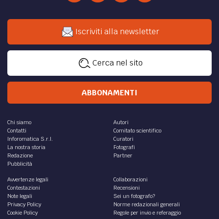
Iscriviti alla newsletter
Cerca nel sito
ABBONAMENTI
Chi siamo
Autori
Contatti
Comitato scientifico
Inforomatica S.r.l.
Curatori
La nostra storia
Fotografi
Redazione
Partner
Pubblicità
Avvertenze legali
Collaborazioni
Contestazioni
Recensioni
Note legali
Sei un fotografo?
Privacy Policy
Norme redazionali generali
Cookie Policy
Regole per invio e referaggio