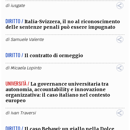
di
iusgate
DIRITTO /
Italia-Svizzera, il no al riconoscimento
delle sentenze penali può essere impugnato
di
Samuele Valente
DIRITTO /
Il contratto di ormeggio
di
Micaela Lopinto
UNIVERSITÀ /
La governance universitaria tra
autonomia, accountability e innovazione
organizzativa: il caso italiano nel contesto
europeo
di
Ivan Traversi
DIRITTO /
Il caso Bebawi: un giallo nella Dolce