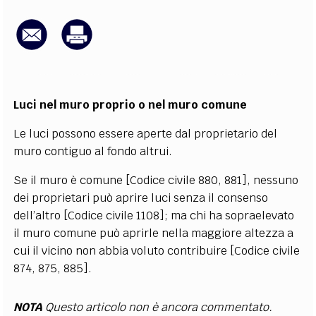
EXTRA
CODICI
RUBRICHE
LIBRI
PROCEEDINGS
PUBBLICITÀ
CONTATTI
SOCIAL MEDIA
Luci nel muro proprio o nel muro comune
Le luci possono essere aperte dal proprietario del
muro contiguo al fondo altrui.
Se il muro è comune [Codice civile 880, 881], nessuno
dei proprietari può aprire luci senza il consenso
dell’altro [Codice civile 1108]; ma chi ha sopraelevato
il muro comune può aprirle nella maggiore altezza a
cui il vicino non abbia voluto contribuire [Codice civile
874, 875, 885].
NOTA
Questo articolo non è ancora commentato.