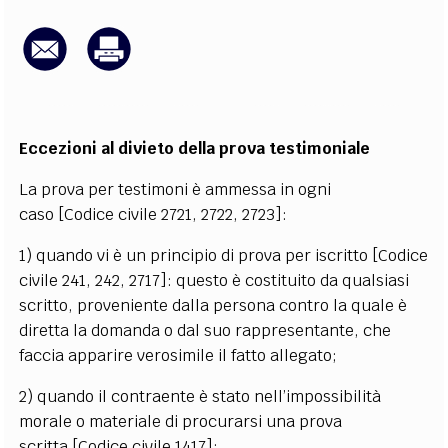
EXTRA
CODICI
RUBRICHE
LIBRI
PROCEEDINGS
PUBBLICITÀ
CONTATTI
SOCIAL MEDIA
Eccezioni al divieto della prova testimoniale
La prova per testimoni è ammessa in ogni
caso [Codice civile 2721, 2722, 2723]:
1) quando vi è un principio di prova per iscritto [Codice
civile 241, 242, 2717]: questo è costituito da qualsiasi
scritto, proveniente dalla persona contro la quale è
diretta la domanda o dal suo rappresentante, che
faccia apparire verosimile il fatto allegato;
2) quando il contraente è stato nell’impossibilità
morale o materiale di procurarsi una prova
scritta [Codice civile 1417];