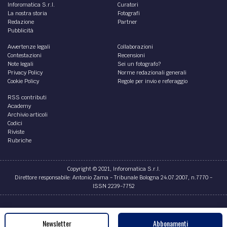
Inforomatica S.r.l.
Curatori
La nostra storia
Fotografi
Redazione
Partner
Pubblicità
Avvertenze legali
Collaborazioni
Contestazioni
Recensioni
Note legali
Sei un fotografo?
Privacy Policy
Norme redazionali generali
Cookie Policy
Regole per invio e referaggio
RSS contributi
Academy
Archivio articoli
Codici
Riviste
Rubriche
Copyright © 2021, Inforomatica S.r.l.
Direttore responsabile: Antonio Zama - Tribunale Bologna 24.07.2007, n.7770 -
ISSN 2239-7752
Credits
Newsletter
Abbonamenti