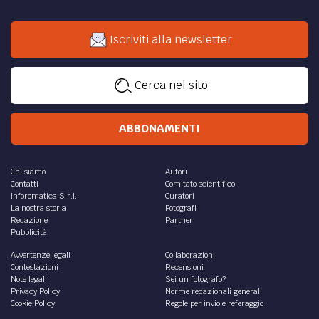
Iscriviti alla newsletter
Cerca nel sito
ABBONAMENTI
Chi siamo
Autori
Contatti
Comitato scientifico
Inforomatica S.r.l.
Curatori
La nostra storia
Fotografi
Redazione
Partner
Pubblicità
Avvertenze legali
Collaborazioni
Contestazioni
Recensioni
Note legali
Sei un fotografo?
Privacy Policy
Norme redazionali generali
Cookie Policy
Regole per invio e referaggio