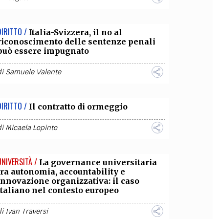
DIRITTO /
Italia-Svizzera, il no al
riconoscimento delle sentenze penali
può essere impugnato
di
Samuele Valente
DIRITTO /
Il contratto di ormeggio
di
Micaela Lopinto
UNIVERSITÀ /
La governance universitaria
tra autonomia, accountability e
innovazione organizzativa: il caso
italiano nel contesto europeo
di
Ivan Traversi