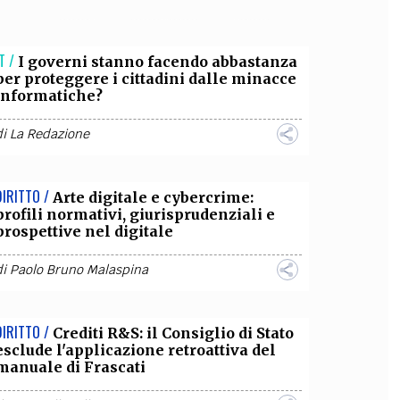
OLLABORA CON NOI
T /
I governi stanno facendo abbastanza
per proteggere i cittadini dalle minacce
informatiche?
di
La Redazione
DIRITTO /
Arte digitale e cybercrime:
profili normativi, giurisprudenziali e
prospettive nel digitale
di
Paolo Bruno Malaspina
DIRITTO /
Crediti R&S: il Consiglio di Stato
esclude l'applicazione retroattiva del
manuale di Frascati