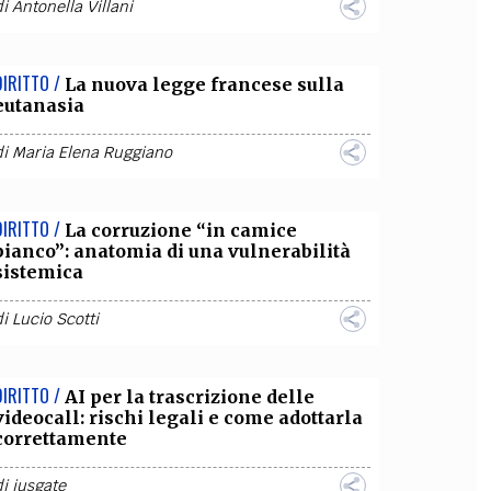
di
Antonella Villani
DIRITTO /
La nuova legge francese sulla
eutanasia
di
Maria Elena Ruggiano
DIRITTO /
La corruzione “in camice
bianco”: anatomia di una vulnerabilità
sistemica
di
Lucio Scotti
DIRITTO /
AI per la trascrizione delle
videocall: rischi legali e come adottarla
correttamente
di
iusgate