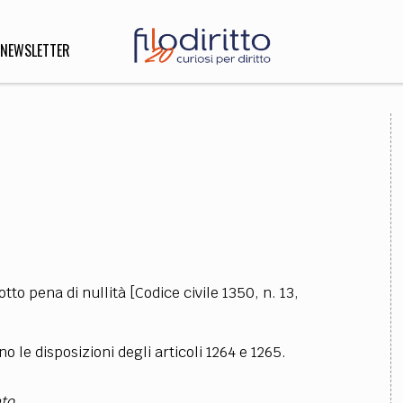
NEWSLETTER
DIRITTO
lità,
o, Esteri
SOFIA
INNOVAZIONE
otto pena di nullità [Codice civile 1350, n. 13,
che,
Scienze informatiche,
Arte,
ligione
Architettura, Ingegneria
no le disposizioni degli articoli 1264 e 1265.
to.