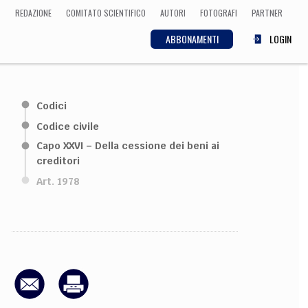
REDAZIONE
COMITATO SCIENTIFICO
AUTORI
FOTOGRAFI
PARTNER
ABBONAMENTI
LOGIN
SCIENZA
Codici
ECONOMIA
Matematica, Fisica,
Codice civile
Biologia, Cifrematica,
Capo XXVI – Della cessione dei beni ai
Medicina
creditori
Art. 1978
CULTURA
 Cinema, Musica,
Letteratura