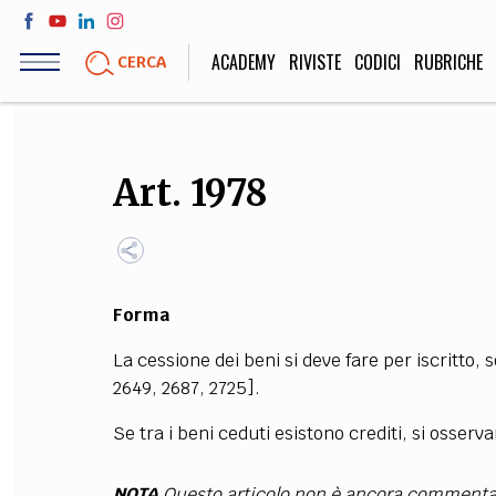
Salta
al
ACADEMY
RIVISTE
CODICI
RUBRICHE
CERCA
contenuto
principale
LIFE STYLE
SOCIETÀ
Art. 1978
Sport, Cucina, Viaggi,
Politica, Attua
Moda
Educazione, Lavor
Forma
STORIA E FILO
La cessione dei beni si deve fare per iscritto, s
Scienze stori
2649, 2687, 2725].
umanistiche, Re
Se tra i beni ceduti esistono crediti, si osserva
NOTA
Questo articolo non è ancora commenta