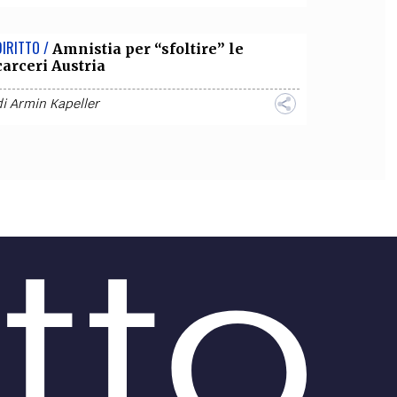
DIRITTO /
Amnistia per “sfoltire” le
carceri Austria
di
Armin Kapeller