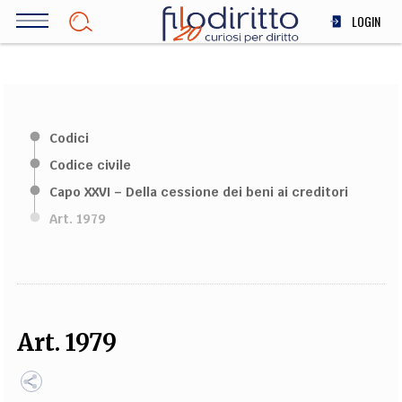
Salta
LOGIN
al
contenuto
DIRITTO
principale
ECONOMIA
SOCIETÀ
Codici
MEDICINA
Codice civile
SCIENZA
Capo XXVI – Della cessione dei beni ai creditori
STORIA E FILOSOFIA
Art. 1979
INNOVAZIONE
ALTRO
TEAM
Art. 1979
FILODIRITTO
REDAZIONE
COMITATO SCIENTIFICO
AUTORI
CURATORI
FOTOGRAFI
PARTNER
COLLABORA CON NOI