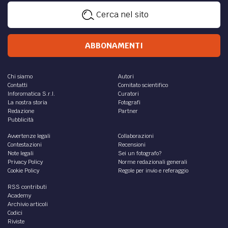
Cerca nel sito
ABBONAMENTI
Chi siamo
Autori
Contatti
Comitato scientifico
Inforomatica S.r.l.
Curatori
La nostra storia
Fotografi
Redazione
Partner
Pubblicità
Avvertenze legali
Collaborazioni
Contestazioni
Recensioni
Note legali
Sei un fotografo?
Privacy Policy
Norme redazionali generali
Cookie Policy
Regole per invio e referaggio
RSS contributi
Academy
Archivio articoli
Codici
Riviste