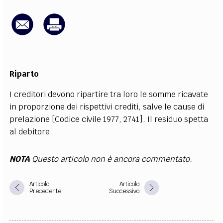
EXTRA
CODICI
RUBRICHE
LIBRI
PROCEEDINGS
PUBBLICITÀ
CONTATTI
SOCIAL MEDIA
Riparto
I creditori devono ripartire tra loro le somme ricavate
in proporzione dei rispettivi crediti, salve le cause di
prelazione [Codice civile 1977, 2741]. Il residuo spetta
al debitore.
NOTA
Questo articolo non è ancora commentato.
Articolo
Articolo
Precedente
Successivo