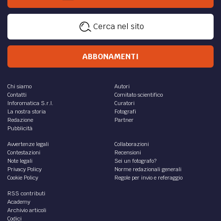
Cerca nel sito
ABBONAMENTI
Chi siamo
Autori
Contatti
Comitato scientifico
Inforomatica S.r.l.
Curatori
La nostra storia
Fotografi
Redazione
Partner
Pubblicità
Avvertenze legali
Collaborazioni
Contestazioni
Recensioni
Note legali
Sei un fotografo?
Privacy Policy
Norme redazionali generali
Cookie Policy
Regole per invio e referaggio
RSS contributi
Academy
Archivio articoli
Codici