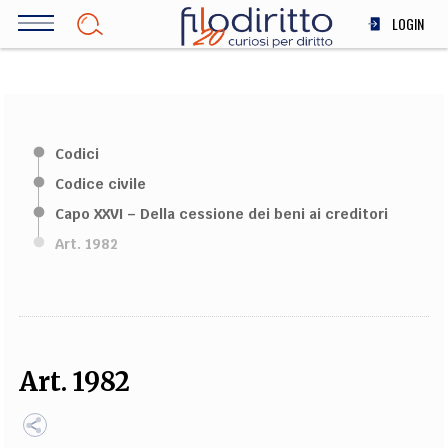
Salta
LOGIN
al
contenuto
DIRITTO
principale
ECONOMIA
SOCIETÀ
Codici
MEDICINA
Codice civile
SCIENZA
Capo XXVI – Della cessione dei beni ai creditori
STORIA E FILOSOFIA
Art. 1982
INNOVAZIONE
ALTRO
TEAM
Art. 1982
FILODIRITTO
REDAZIONE
COMITATO SCIENTIFICO
AUTORI
CURATORI
FOTOGRAFI
PARTNER
COLLABORA CON NOI